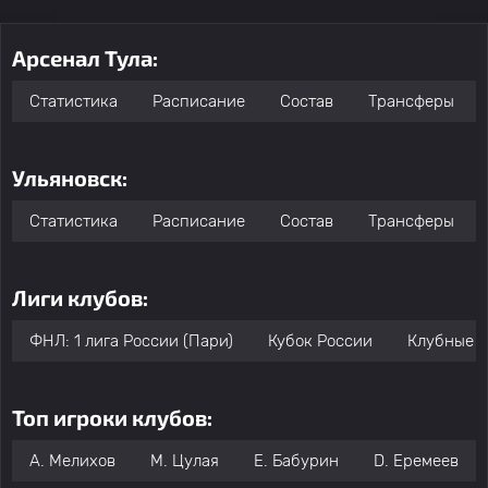
Арсенал Тула:
Статистика
Расписание
Состав
Трансферы
Ульяновск:
Статистика
Расписание
Состав
Трансферы
Лиги клубов:
ФНЛ: 1 лига России (Пари)
Кубок России
Клубные т
Топ игроки клубов:
A. Мелихов
М. Цулая
E. Бабурин
D. Еремеев