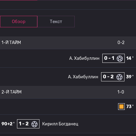
Обзор
Текст
1-Й ТАЙМ
0-2
0 - 1
A. Хабибуллин
14 '
0 - 2
A. Хабибуллин
39 '
2-Й ТАЙМ
1-0
73 '
1 - 2
90+2 '
Кирилл Богданец