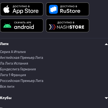
Лиги
Серия A Италия
Английская Премьер Лига
Ла Лига Испания
Бундеслига Германия
Лига 1 Франция
Российская Премьер Лига
Все лиги
Клубы