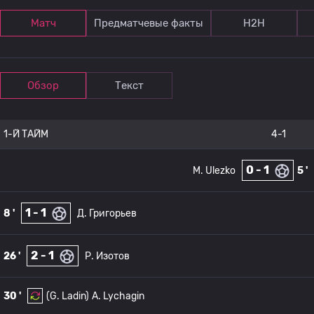
Матч
Предматчевые факты
Н2Н
Обзор
Текст
1-Й ТАЙМ
4-1
0 - 1
M. Ulezko
5 '
1 - 1
8 '
Д. Григорьев
2 - 1
26 '
Р. Изотов
30 '
(G. Ladin)
A. Lychagin