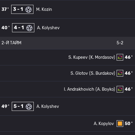
3 - 1
37 '
M. Kozin
4 - 1
40 '
A. Kolyshev
2-Й ТАЙМ
5-2
S. Kupeev
(K. Mordasov)
46 '
S. Glotov
(S. Burdakov)
46 '
I. Andrakhovich
(A. Boyko)
46 '
5 - 1
49 '
A. Kolyshev
A. Kopylov
50 '