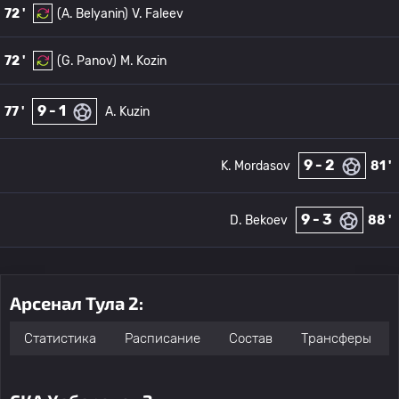
72 '
(A. Belyanin)
V. Faleev
72 '
(G. Panov)
M. Kozin
9 - 1
77 '
A. Kuzin
9 - 2
K. Mordasov
81 '
9 - 3
D. Bekoev
88 '
Арсенал Тула 2:
Статистика
Расписание
Состав
Трансферы