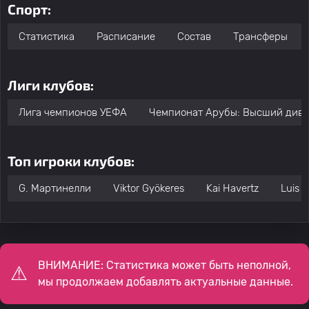
Спорт:
Статистика
Расписание
Состав
Трансферы
Лиги клубов:
Лига чемпионов УЕФА
Чемпионат Арубы: Высший див
Топ игроки клубов:
G. Мартинелли
Viktor Gyökeres
Kai Havertz
Luis 
ВНИМАНИЕ: Статистика может быть неполной,
мы продолжаем добавлять актуальные данные.