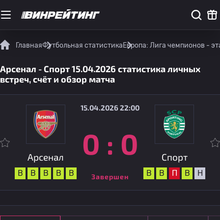
Главная
Футбольная статистика
Европа: Лига чемпионов - эт
Арсенал - Спорт 15.04.2026 статистика личных
встреч, счёт и обзор матча
15.04.2026 22:00
0
:
0
Арсенал
Спорт
В
В
В
В
В
В
В
П
В
Н
Завершен