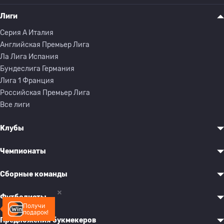
Лиги
Серия A Италия
Английская Премьер Лига
Ла Лига Испания
Бундеслига Германия
Лига 1 Франция
Российская Премьер Лига
Все лиги
Клубы
Чемпионаты
Сборные команды
Футболисты
Получи
подарок!
Предложения букмекеров