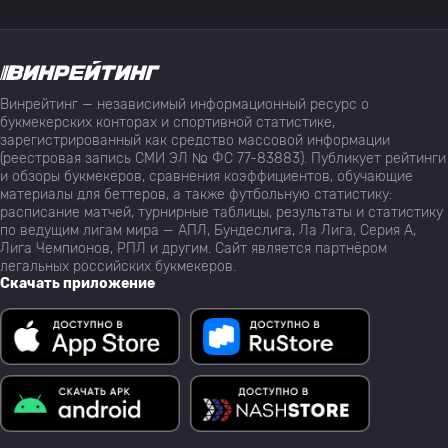
Винрейтинг — независимый информационный ресурс о
букмекерских конторах и спортивной статистике,
зарегистрированный как средство массовой информации
(реестровая запись СМИ ЭЛ № ФС 77-83883). Публикует рейтинги
и обзоры букмекеров, сравнения коэффициентов, обучающие
материалы для беттеров, а также футбольную статистику:
расписание матчей, турнирные таблицы, результаты и статистику
по ведущим лигам мира — АПЛ, Бундеслига, Ла Лига, Серия А,
Лига Чемпионов, РПЛ и другим. Сайт является партнёром
легальных российских букмекеров.
Скачать приложение