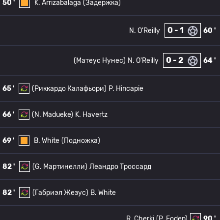
50 '
K. Arrizabalaga
(Задержка)
0 - 1
N. O'Reilly
60 '
0 - 2
(Матеус Нунес)
N. O'Reilly
64 '
65 '
(Риккардо Калафьори)
P. Hincapie
66 '
(N. Madueke)
K. Havertz
69 '
B. White
(Подножка)
82 '
(G. Мартинелли)
Леандро Троссард
82 '
(Габриэл Жезус)
B. White
R. Cherki
(P. Foden)
90 '