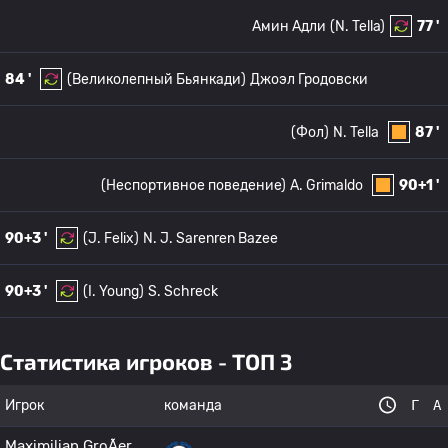
Амин Адли
(N. Tella)
77 '
84 '
(Великолепный Бьянкади)
Джоэл Гродовски
(Фол)
N. Tella
87 '
(Неспортивное поведение)
A. Grimaldo
90+1 '
90+3 '
(J. Felix)
N. J. Sarenren Bazee
90+3 '
(I. Young)
S. Schreck
Статистика игроков - ТОП 3
Игрок
команда
Г
А
Maximilian GroÃer