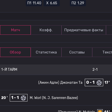
П1
11.40
Х
6.65
П2
1.29
Матч
Коэфф.
Предматчевые факты
Обзор
Статистика
Составы
Текс
1-Й ТАЙМ
2-1
0 - 1
(Амин Адли)
Джонатан Та
17 '
1 - 1
20 '
M. Worl
(N. J. Sarenren Bazee)