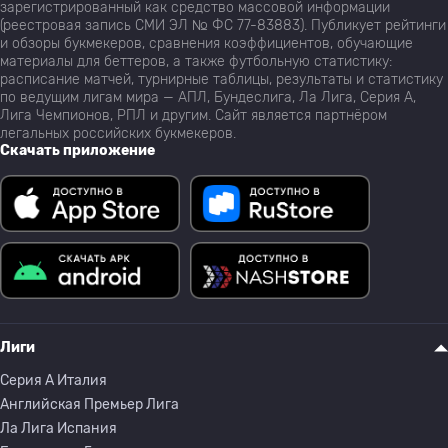
зарегистрированный как средство массовой информации
(реестровая запись СМИ ЭЛ № ФС 77-83883). Публикует рейтинги
и обзоры букмекеров, сравнения коэффициентов, обучающие
материалы для беттеров, а также футбольную статистику:
расписание матчей, турнирные таблицы, результаты и статистику
по ведущим лигам мира — АПЛ, Бундеслига, Ла Лига, Серия А,
Лига Чемпионов, РПЛ и другим. Сайт является партнёром
легальных российских букмекеров.
Скачать приложение
Лиги
Серия A Италия
Английская Премьер Лига
Ла Лига Испания