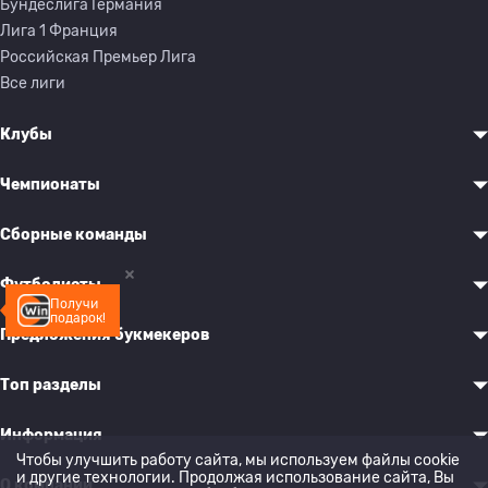
Бундеслига Германия
Лига 1 Франция
Российская Премьер Лига
Все лиги
Клубы
Чемпионаты
Сборные команды
Футболисты
Получи
подарок!
Предложения букмекеров
Топ разделы
Информация
Чтобы улучшить работу сайта, мы используем файлы cookie
и другие технологии. Продолжая использование сайта, Вы
О компании