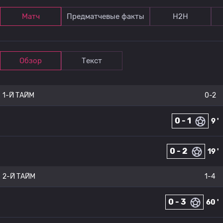
Матч
Предматчевые факты
Н2Н
Обзор
Текст
1-Й ТАЙМ
0-2
0 - 1
9 '
0 - 2
19 '
2-Й ТАЙМ
1-4
0 - 3
60 '