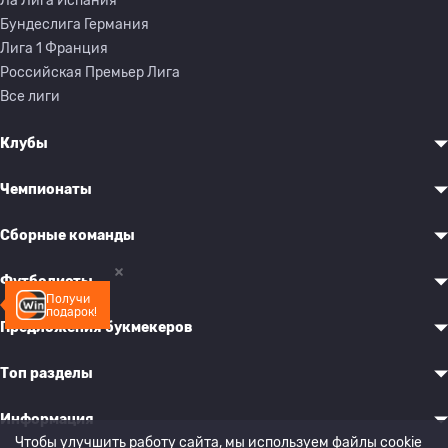
Ла Лига Испания
Бундеслига Германия
Лига 1 Франция
Российская Премьер Лига
Все лиги
Клубы
Чемпионаты
Сборные команды
Футболисты
Получи
подарок!
Предложения букмекеров
Топ разделы
Информация
Чтобы улучшить работу сайта, мы используем файлы cookie