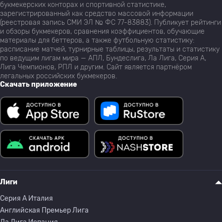
букмекерских конторах и спортивной статистике,
зарегистрированный как средство массовой информации
(реестровая запись СМИ ЭЛ № ФС 77-83883). Публикует рейтинги
и обзоры букмекеров, сравнения коэффициентов, обучающие
материалы для беттеров, а также футбольную статистику:
расписание матчей, турнирные таблицы, результаты и статистику
по ведущим лигам мира — АПЛ, Бундеслига, Ла Лига, Серия А,
Лига Чемпионов, РПЛ и другим. Сайт является партнёром
легальных российских букмекеров.
Скачать приложение
Лиги
Серия A Италия
Английская Премьер Лига