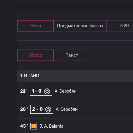
Матч
Предматчевые факты
Н2Н
Обзор
Текст
1-Й ТАЙМ
1 - 0
22 '
A. Серобян
2 - 0
28 '
A. Серобян
45 '
J. A. Balanta