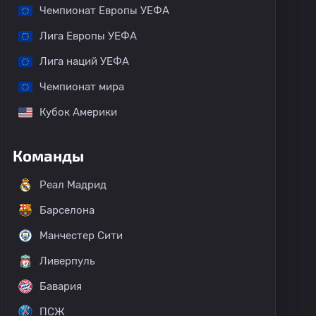
Чемпионат Европы УЕФА
Лига Европы УЕФА
Лига наций УЕФА
Чемпионат мира
ении
Лига конференций
Кубок Америки
Команды
Реал Мадрид
KMA
Барселона
Манчестер Сити
Ливерпуль
Бавария
ПСЖ