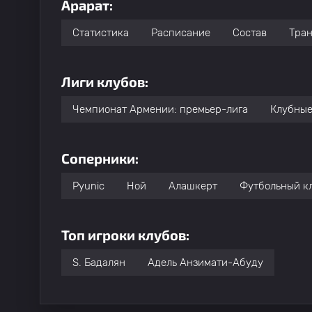
Арарат:
Статистика
Расписание
Состав
Тра
Лиги клубов:
Чемпионат Армении: премьер-лига
Клубные
Соперники:
Pyunic
Ной
Алашкерт
Футбольный кл
Топ игроки клубов:
S. Бадалян
Адель Анзимати-Абуду