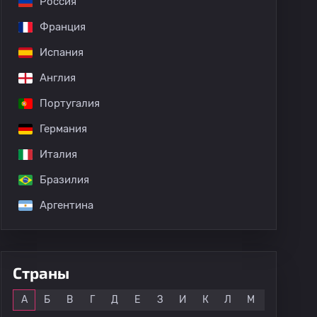
Россия
Франция
Испания
Англия
Португалия
Германия
Италия
Бразилия
Аргентина
Страны
Все
А
Б
В
Г
Д
Е
З
И
К
Л
М
Н
О