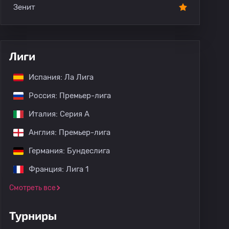
Зенит
Лиги
Испания: Ла Лига
Россия: Премьер-лига
Италия: Серия А
Англия: Премьер-лига
Германия: Бундеслига
Франция: Лига 1
Смотреть все
Турниры