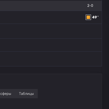
2-0
49 '
нсферы
Таблицы