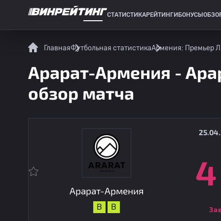
СТАТИСТИКА
РЕЙТИНГИ
БОНУСЫ
ОБЗО
СПОРТИВНАЯ СТАТИСТИКА
Главная
Футбольная статистика
Армения: Премьер Л
Арарат-Армения - Арар
обзор матча
25.04.
4
Арарат-Армения
В
В
За