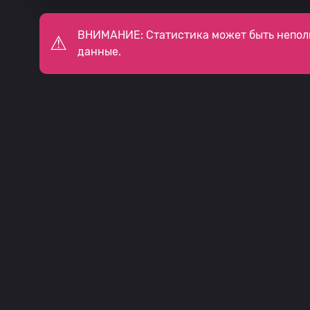
ВНИМАНИЕ: Статистика может быть непол
данные.