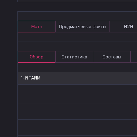
Матч
Предматчевые факты
Н2Н
Обзор
Статистика
Составы
1-Й ТАЙМ