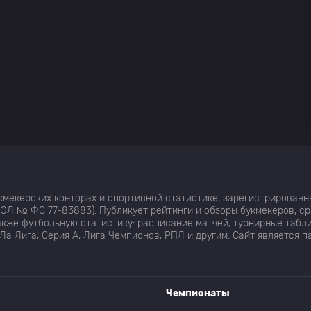
мекерских конторах и спортивной статистике, зарегистрированн
ЭЛ № ФС 77-83883). Публикует рейтинги и обзоры букмекеров, с
кже футбольную статистику: расписание матчей, турнирные табли
Ла Лига, Серия А, Лига Чемпионов, РПЛ и другим. Сайт является 
Чемпионаты