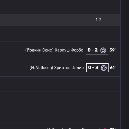
1-2
0 - 2
(Йоакин Сейс)
Карлуш Форбс
59 '
0 - 3
(H. Vetlesen)
Христос Цолис
61 '