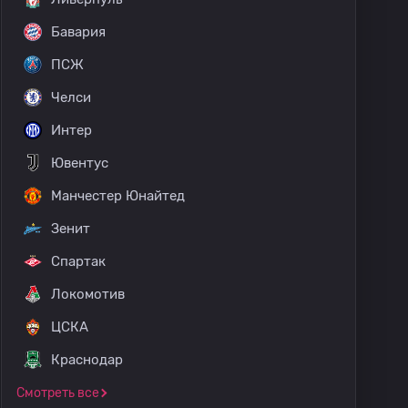
Бавария
ПСЖ
Челси
Интер
Ювентус
Манчестер Юнайтед
Зенит
Спартак
Локомотив
ЦСКА
Краснодар
Смотреть все