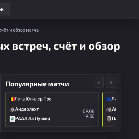
ок
счёт и обзор матча
х встреч, счёт и обзор
Популярные матчи
Лига Юпилер Про
Лига Европы
Андерлехт
Андерлехт
09.08
19:30
РААЛ Ла Лувьер
ПАОК