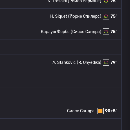
N. Tresoldi
(Ромео Вермант)
75 '
H. Siquet
(Йорне Спилерс)
75 '
Карлуш Форбс
(Сиссе Сандра)
75 '
A. Stankovic
(R. Onyedika)
79 '
Сиссе Сандра
90+5 '