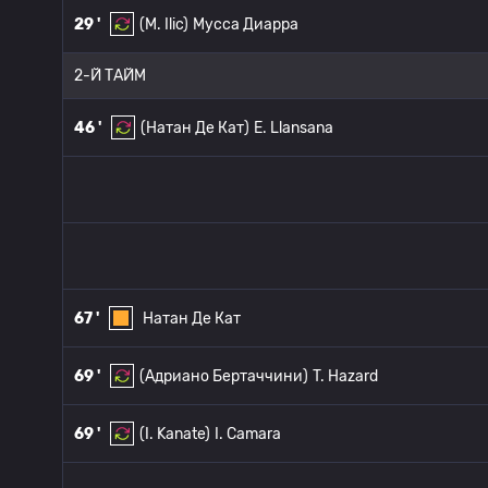
29 '
(M. Ilic)
Мусса Диарра
2-Й ТАЙМ
46 '
(Натан Де Кат)
E. Llansana
67 '
Натан Де Кат
69 '
(Адриано Бертаччини)
T. Hazard
69 '
(I. Kanate)
I. Camara