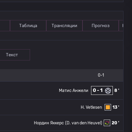
Таблица
Трансляции
Прогноз
Ком
Текст
0-1
0 - 1
Матис Анжели
8 '
H. Vetlesen
13 '
Нордин Яккерс
(D. van den Heuvel)
20 '