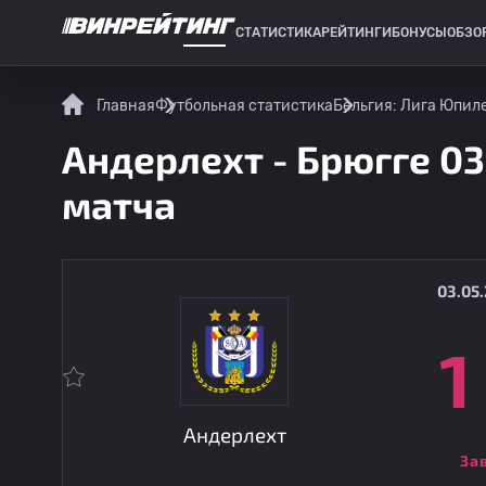
СТАТИСТИКА
РЕЙТИНГИ
БОНУСЫ
ОБЗО
СПОРТИВНАЯ СТАТИСТИКА
Главная
Футбольная статистика
Бельгия: Лига Юпил
Андерлехт - Брюгге 03
матча
03.05.
1
Андерлехт
За