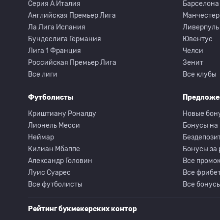
Серия A Италия
Барселона
Английская Премьер Лига
Манчестер
Ла Лига Испания
Ливерпуль
Бундеслига Германия
Ювентус
Лига 1 Франция
Челси
Российская Премьер Лига
Зенит
Все лиги
Все клубы
Футболисты
Предложе
Криштиану Роналду
Новые бон
Лионель Месси
Бонусы на
Неймар
Бездепози
Килиан Мбаппе
Бонусы за
Александр Головин
Все промок
Луис Суарес
Все фрибет
Все футболисты
Все бонусы
Рейтинг букмекерских контор