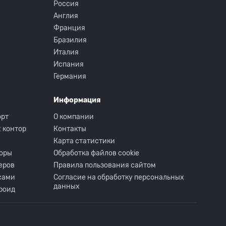
Россия
Англия
Франция
Бразилия
Италия
Испания
Германия
Информация
орт
О компании
 контор
Контакты
Карта статистики
торы
Обработка файлов cookie
еров
Правила пользования сайтом
сами
Согласие на обработку персональных
данных
роид