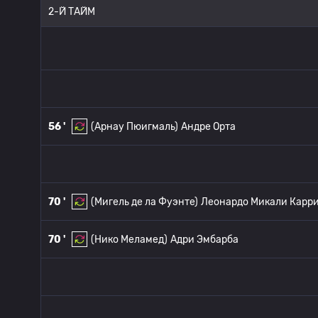
2-Й ТАЙМ
56 '
(Арнау Пюигмаль)
Андре Орта
70 '
(Мигель де ла Фуэнте)
Леонардо Микали Карр
70 '
(Нико Меламед)
Адри Эмбарба