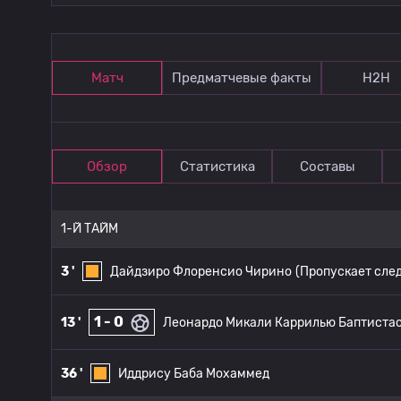
Матч
Предматчевые факты
Н2Н
Обзор
Статистика
Составы
1-Й ТАЙМ
3 '
Дайдзиро Флоренсио Чирино
(Пропускает сле
1 - 0
13 '
Леонардо Микали Каррилью Баптиста
36 '
Иддрису Баба Мохаммед