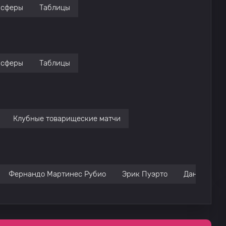
нсферы
Таблицы
нсферы
Таблицы
Клубные товарищеские матчи
Фернандо Мартинес Рубио
Эрик Пуэрто
Дани Барси