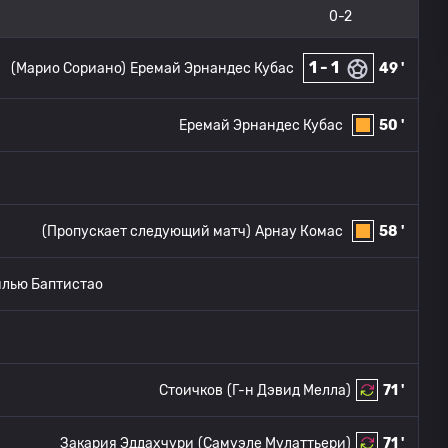
0-2
1 - 1
(Марио Сориано)
Еремай Эрнандес Кубас
49 '
Еремай Эрнандес Кубас
50 '
(Пропускает следующий матч)
Арнау Комас
58 '
илью Баптистао
Стоичков
(Г-н Дэвид Мелла)
71 '
Закария Эддахчури
(Самуэле Мулаттьери)
71 '