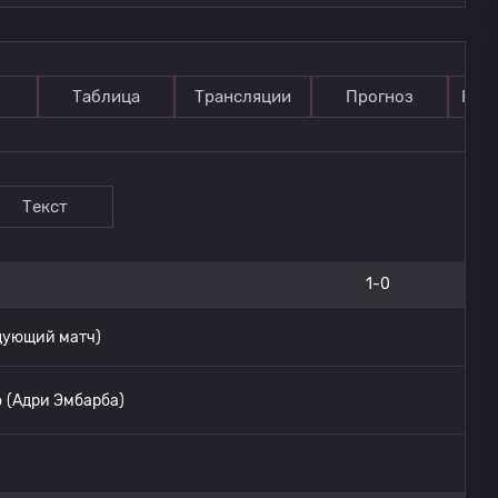
Таблица
Трансляции
Прогноз
Ком
Текст
1-0
дующий матч)
о
(Адри Эмбарба)