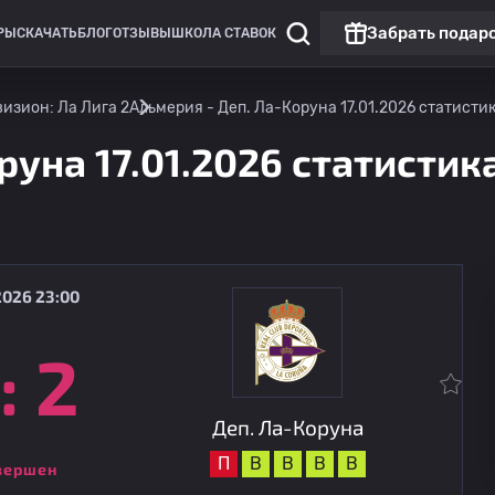
Забрать подар
РЫ
СКАЧАТЬ
БЛОГ
ОТЗЫВЫ
ШКОЛА СТАВОК
изион: Ла Лига 2
Альмерия - Деп. Ла-Коруна 17.01.2026 статистик
руна 17.01.2026 статистик
2026 23:00
:
2
Клубные товарищеские матчи
Топ матч
Деп. Ла-Коруна
12.08
22:00
Реал Мадрид
Деп. Ла-Коруна
П
В
В
В
В
вершен