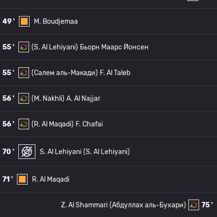
49 '
M. Boudjemaa
55 '
(S. Al Lehiyani)
Бьорн Маарс Йонсен
55 '
(Салем аль-Макади)
F. Al Taleb
56 '
(M. Nakhli)
A. Al Najjar
56 '
(R. Al Maqadi)
F. Chafai
70 '
S. Al Lehiyani
(S. Al Lehiyani)
71 '
R. Al Maqadi
Z. Al Shammari
(Абдуллах аль-Бухари)
75 '