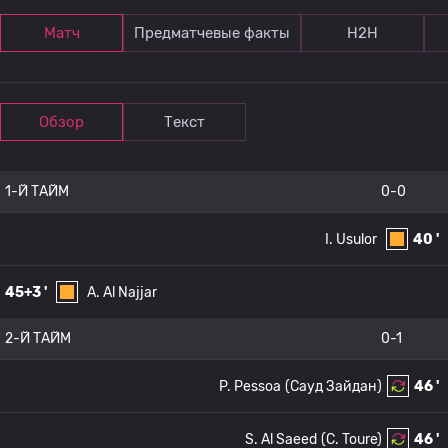
Матч
Предматчевые факты
Н2Н
Обзор
Текст
1-Й ТАЙМ
0-0
I. Usulor
40 '
45+3 '
A. Al Najjar
2-Й ТАЙМ
0-1
P. Pessoa
(Сауд Зайдан)
46 '
S. Al Saeed
(C. Toure)
46 '