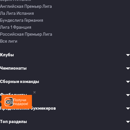
Английская Премьер Лига
Ла Лига Испания
Бундеслига Германия
Лига 1 Франция
Российская Премьер Лига
Все лиги
Клубы
Чемпионаты
Сборные команды
Футболисты
Получи
подарок!
Предложения букмекеров
Топ разделы