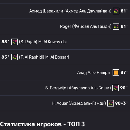
Ахмед Шарахили
(Ахмед Аль Джулайдан)
81 '
Roger
(Фейсал Аль Гамди)
81 '
85 '
(S. Rajab)
M. Al Kuwaykibi
85 '
(F. Al Rashidi)
M. Al Dossari
Авад Аль-Нашри
87 '
S. Bergwijn
(Абдулазиз Аль Биши)
90 '
H. Aouar
(Ахмед аль-Гамди)
90+3 '
Статистика игроков - ТОП 3