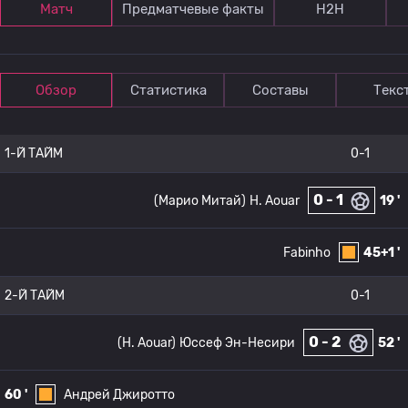
Матч
Предматчевые факты
Н2Н
Обзор
Статистика
Составы
Текс
1-Й ТАЙМ
0-1
0 - 1
(Марио Митай)
H. Aouar
19 '
Fabinho
45+1 '
2-Й ТАЙМ
0-1
0 - 2
(H. Aouar)
Юссеф Эн-Несири
52 '
60 '
Андрей Джиротто