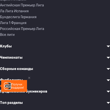
Английская Премьер Лига
Ла Лига Испания
Бундеслига Германия
Лига 1 Франция
Российская Премьер Лига
Все лиги
Клубы
Чемпионаты
Сборные команды
Футболисты
Получи
подарок!
Предложения букмекеров
Топ разделы