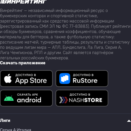
Винрейтинг — независимый информационный ресурс о
букмекерских конторах и спортивной статистике,
зарегистрированный как средство массовой информации
(реестровая запись СМИ ЭЛ № ФС 77-83883). Публикует рейтинги
и обзоры букмекеров, сравнения коэффициентов, обучающие
материалы для беттеров, а также футбольную статистику:
расписание матчей, турнирные таблицы, результаты и статистику
по ведущим лигам мира — АПЛ, Бундеслига, Ла Лига, Серия А,
Лига Чемпионов, РПЛ и другим. Сайт является партнёром
легальных российских букмекеров.
Скачать приложение
Лиги
Серия A Италия