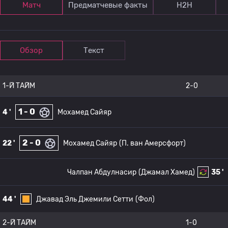
Матч
Предматчевые факты
Н2Н
Обзор
Текст
1-Й ТАЙМ
2-0
1 - 0
4 '
Мохамед Сайяр
2 - 0
22 '
Мохамед Сайяр
(П. ван Амерсфорт)
Чалпан Абдулнасир
(Джамал Хамед)
35 '
44 '
Джавад Эль Джемили Сетти
(Фол)
2-Й ТАЙМ
1-0