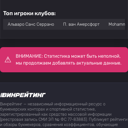
Топ игроки клубов:
Альваро Санс Серрано
П. ван Амерсфорт
Mohamme
ВНИМАНИЕ: Статистика может быть неполной,
мы продолжаем добавлять актуальные данные.
Винрейтинг — независимый информационный ресурс о
букмекерских конторах и спортивной статистике,
зарегистрированный как средство массовой информации
(реестровая запись СМИ ЭЛ № ФС 77-83883). Публикует рейтинги
и обзоры букмекеров, сравнения коэффициентов, обучающие