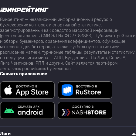
Винрейтинг — независимый информационный ресурс о
букмекерских конторах и спортивной статистике,
зарегистрированный как средство массовой информации
(реестровая запись СМИ ЭЛ № ФС 77-83883). Публикует рейтинги
и обзоры букмекеров, сравнения коэффициентов, обучающие
материалы для беттеров, а также футбольную статистику:
расписание матчей, турнирные таблицы, результаты и статистику
по ведущим лигам мира — АПЛ, Бундеслига, Ла Лига, Серия А,
Лига Чемпионов, РПЛ и другим. Сайт является партнёром
легальных российских букмекеров.
Скачать приложение
Лиги