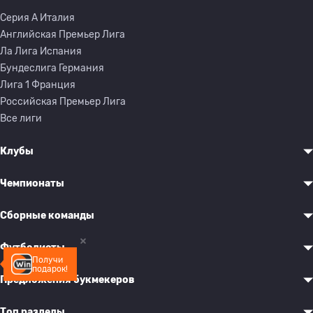
Серия A Италия
Английская Премьер Лига
Ла Лига Испания
Бундеслига Германия
Лига 1 Франция
Российская Премьер Лига
Все лиги
Клубы
Чемпионаты
Сборные команды
Футболисты
Получи
подарок!
Предложения букмекеров
Топ разделы