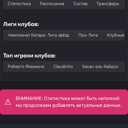
Статистика
Расписание
Состав
Трансферы
Лиги клубов:
Чемпионат Катара: Лига звёзд
Про-Лига
Клубные т
Топ игроки клубов:
Роберто Фирмино
Claudinho
Хасан аль-Хайдос
ВНИМАНИЕ: Статистика может быть неполной,
мы продолжаем добавлять актуальные данные.