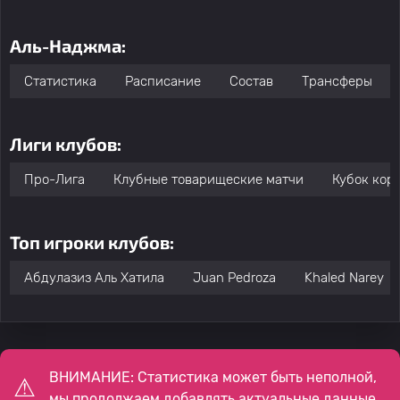
Аль-Наджма:
Статистика
Расписание
Состав
Трансферы
Лиги клубов:
Про-Лига
Клубные товарищеские матчи
Кубок кор
Топ игроки клубов:
Абдулазиз Аль Хатила
Juan Pedroza
Khaled Narey
ВНИМАНИЕ: Статистика может быть неполной,
мы продолжаем добавлять актуальные данные.