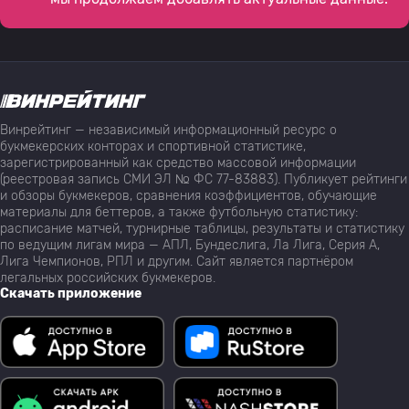
Винрейтинг — независимый информационный ресурс о
букмекерских конторах и спортивной статистике,
зарегистрированный как средство массовой информации
(реестровая запись СМИ ЭЛ № ФС 77-83883). Публикует рейтинги
и обзоры букмекеров, сравнения коэффициентов, обучающие
материалы для беттеров, а также футбольную статистику:
расписание матчей, турнирные таблицы, результаты и статистику
по ведущим лигам мира — АПЛ, Бундеслига, Ла Лига, Серия А,
Лига Чемпионов, РПЛ и другим. Сайт является партнёром
легальных российских букмекеров.
Скачать приложение