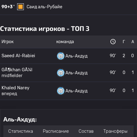
90+3 '
Саид аль-Рубайе
Статистика игроков - ТОП 3
Игрок
команда
Г
А
Saeed Al-Rabiei
90’
2
0
Аль-Ахдуд
GÃ¶khan GÃ¼l
90’
0
1
Аль-Ахдуд
midfielder
Khaled Narey
90’
0
1
Аль-Ахдуд
вперед
Аль-Ахдуд:
Статистика
Расписание
Состав
Трансферы