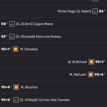
Victor Hugo
(A. Adam)
86 '
88 '
(A. Al Amri)
Садио Мане
89 '
(A. Ghareeb)
Кингсли Коман
90+1 '
M. Simakan
W. Al Ahmad
90+1 '
M. Mahzari
90+4 '
90+4 '
N. Boushal
90+6 '
(S. Al Najdi)
Султан Аль Ганнам