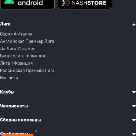
Лиги
Серия A Италия
Английская Премьер Лига
Ла Лига Испания
Бундеслига Германия
Лига 1 Франция
Российская Премьер Лига
Все лиги
Клубы
Чемпионаты
Сборные команды
Футболисты