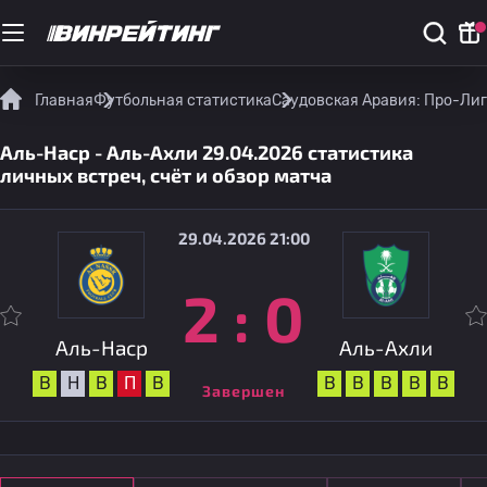
Главная
Футбольная статистика
Саудовская Аравия: Про-Ли
Аль-Наср - Аль-Ахли 29.04.2026 статистика
личных встреч, счёт и обзор матча
29.04.2026 21:00
2
:
0
Аль-Наср
Аль-Ахли
В
Н
В
П
В
В
В
В
В
В
Завершен