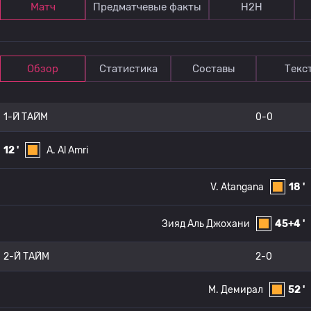
Матч
Предматчевые факты
Н2Н
Обзор
Статистика
Составы
Текс
1-Й ТАЙМ
0-0
12 '
A. Al Amri
V. Atangana
18 '
Зияд Аль Джохани
45+4 '
2-Й ТАЙМ
2-0
М. Демирал
52 '