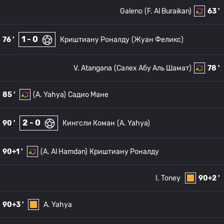
Galeno
(F. Al Buraikan)
63 '
1 - 0
76 '
Криштиану Роналду
(Жуан Феликс)
V. Atangana
(Салех Абу Аль Шамат)
78 '
85 '
(A. Yahya)
Садио Мане
2 - 0
90 '
Кингсли Коман
(A. Yahya)
90+1 '
(A. Al Hamdan)
Криштиану Роналду
I. Toney
90+2 '
90+3 '
A. Yahya