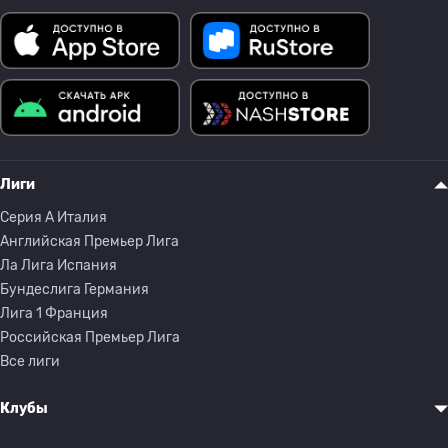
Лиги
Серия A Италия
Английская Премьер Лига
Ла Лига Испания
Бундеслига Германия
Лига 1 Франция
Российская Премьер Лига
Все лиги
Клубы