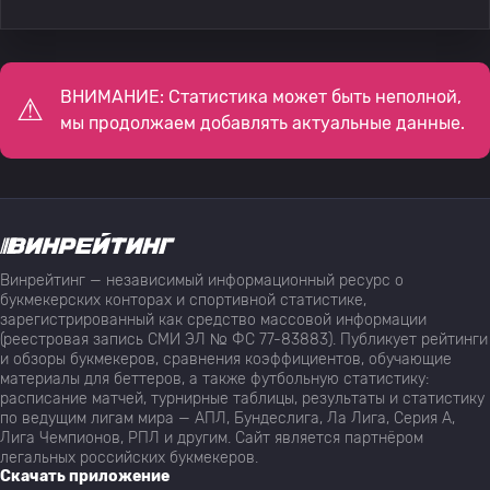
ВНИМАНИЕ: Статистика может быть неполной,
мы продолжаем добавлять актуальные данные.
Винрейтинг — независимый информационный ресурс о
букмекерских конторах и спортивной статистике,
зарегистрированный как средство массовой информации
(реестровая запись СМИ ЭЛ № ФС 77-83883). Публикует рейтинги
и обзоры букмекеров, сравнения коэффициентов, обучающие
материалы для беттеров, а также футбольную статистику:
расписание матчей, турнирные таблицы, результаты и статистику
по ведущим лигам мира — АПЛ, Бундеслига, Ла Лига, Серия А,
Лига Чемпионов, РПЛ и другим. Сайт является партнёром
легальных российских букмекеров.
Скачать приложение