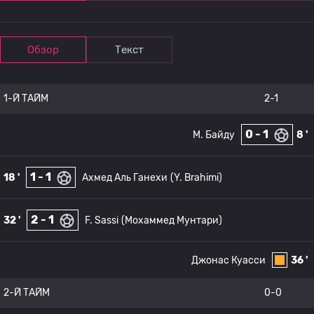
Обзор
Текст
1-Й ТАЙМ
2-1
0 - 1
М. Байду
8 '
1 - 1
18 '
Ахмед Аль Ганехи
(Y. Brahimi)
2 - 1
32 '
F. Sassi
(Мохаммед Мунтари)
Джонас Куасси
36 '
2-Й ТАЙМ
0-0