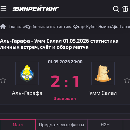
Главная
Футбольная статистика
Катар: Кубок Эмира
Аль-Гараф
Аль-Гарафа - Умм Салал 01.05.2026 статистика
личных встреч, счёт и обзор матча
01.05.2026 20:00
2
:
1
Аль-Гарафа
Умм Салал
Завершен
Матч
Предматчевые факты
Н2Н