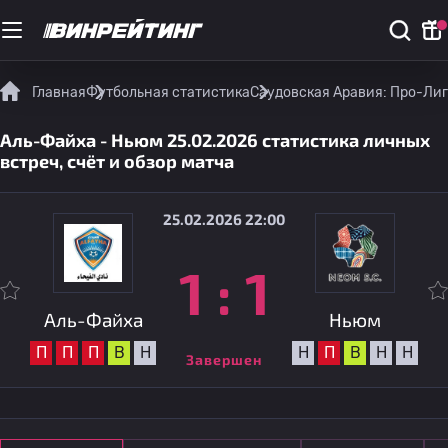
Главная
Футбольная статистика
Саудовская Аравия: Про-Ли
Аль-Файха - Ньюм 25.02.2026 статистика личных
встреч, счёт и обзор матча
25.02.2026 22:00
1
:
1
Аль-Файха
Ньюм
П
П
П
В
Н
Н
П
В
Н
Н
Завершен