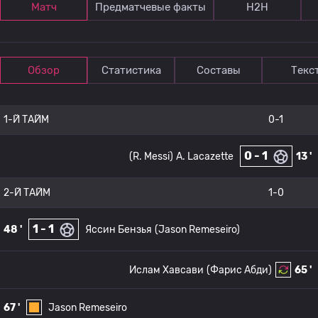
Матч
Предматчевые факты
Н2Н
Обзор
Статистика
Составы
Текс
1-Й ТАЙМ
0-1
0 - 1
(R. Messi)
A. Lacazette
13 '
2-Й ТАЙМ
1-0
1 - 1
48 '
Яссин Бензья
(Jason Remeseiro)
Ислам Хавсави
(Фарис Абди)
65 '
67 '
Jason Remeseiro