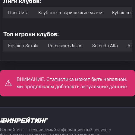
Лиги клубов:
Про-Лига
Клубные товарищеские матчи
Кубок кор
Топ игроки клубов:
Fashion Sakala
Remeseiro Jason
Semedo Alfa
Ale
ВНИМАНИЕ: Статистика может быть неполной,
мы продолжаем добавлять актуальные данные.
Винрейтинг — независимый информационный ресурс о