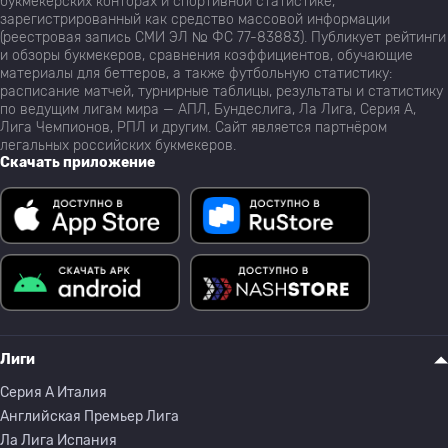
букмекерских конторах и спортивной статистике,
зарегистрированный как средство массовой информации
(реестровая запись СМИ ЭЛ № ФС 77-83883). Публикует рейтинги
и обзоры букмекеров, сравнения коэффициентов, обучающие
материалы для беттеров, а также футбольную статистику:
расписание матчей, турнирные таблицы, результаты и статистику
по ведущим лигам мира — АПЛ, Бундеслига, Ла Лига, Серия А,
Лига Чемпионов, РПЛ и другим. Сайт является партнёром
легальных российских букмекеров.
Скачать приложение
Лиги
Серия A Италия
Английская Премьер Лига
Ла Лига Испания