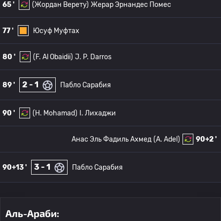
65 '
(Жордан Верету)
Жерар Эрнандес Помес
77 '
Юсуф Муфтах
80 '
(F. Al Obaidii)
J. P. Darros
2 - 1
89 '
Пабло Сарабия
90 '
(H. Mohamad)
I. Лихаджи
Анас Эль Фадиль Ахмед
(A. Adel)
90+2 '
3 - 1
90+13 '
Пабло Сарабия
Аль-Араби: