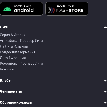
Лиги
Серия A Италия
Английская Премьер Лига
Ла Лига Испания
Бундеслига Германия
Лига 1 Франция
Российская Премьер Лига
Все лиги
Клубы
Чемпионаты
Сборные команды