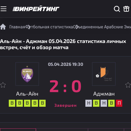
Главная
Футбольная статистика
Объединенные Арабские Эми
Аль-Айн - Аджман 05.04.2026 статистика личных
встреч, счёт и обзор матча
05.04.2026 19:30
2
:
0
Аль-Айн
Аджман
В
В
В
В
В
Н
В
Н
В
П
Завершен