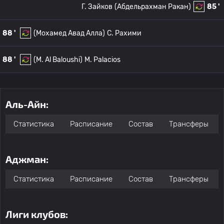
Г. Зайков
(Абдельрахман Ракан)
85 '
88 '
(Мохамед Авад Алла)
С. Рахими
88 '
(M. Al Baloushi)
M. Palacios
Аль-Айн:
Статистика
Расписание
Состав
Трансферы
Аджман:
Статистика
Расписание
Состав
Трансферы
Лиги клубов: