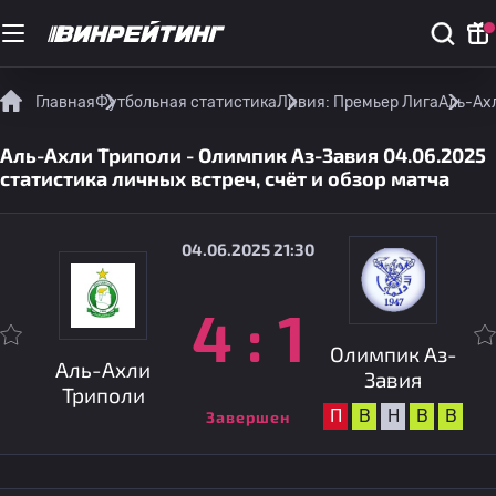
Главная
Футбольная статистика
Ливия: Премьер Лига
Аль-Ахл
Аль-Ахли Триполи - Олимпик Аз-Завия 04.06.2025
статистика личных встреч, счёт и обзор матча
04.06.2025 21:30
4
:
1
Олимпик Аз-
Аль-Ахли
Завия
Триполи
П
В
Н
В
В
Завершен