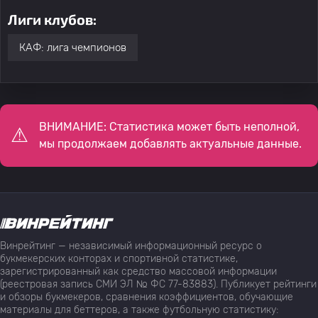
Лиги клубов:
КАФ: лига чемпионов
ВНИМАНИЕ: Статистика может быть неполной,
мы продолжаем добавлять актуальные данные.
Винрейтинг — независимый информационный ресурс о
букмекерских конторах и спортивной статистике,
зарегистрированный как средство массовой информации
(реестровая запись СМИ ЭЛ № ФС 77-83883). Публикует рейтинги
и обзоры букмекеров, сравнения коэффициентов, обучающие
материалы для беттеров, а также футбольную статистику: