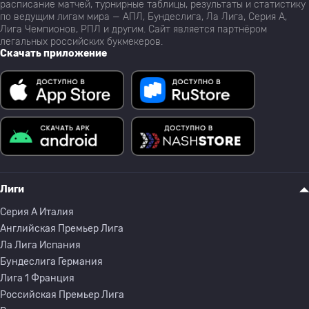
расписание матчей, турнирные таблицы, результаты и статистику
по ведущим лигам мира — АПЛ, Бундеслига, Ла Лига, Серия А,
Лига Чемпионов, РПЛ и другим. Сайт является партнёром
легальных российских букмекеров.
Скачать приложение
Лиги
Серия A Италия
Английская Премьер Лига
Ла Лига Испания
Бундеслига Германия
Лига 1 Франция
Российская Премьер Лига