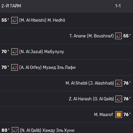
2-Й ТАЙМ
1-1
55 '
(M. Al Hbeishi)
M. Hedhli
T. Anane
(M. Boushnaf)
55 '
70 '
(N. Al Jazuli)
Мабулулу
70 '
(A. Al Orfey)
Муаид Эль Лафи
M. Al Shebli
(J. Alashhab)
76 '
Z. Al Harash
(O. Al Qalib)
76 '
M. Maarof
76 '
80 '
(N. Al Qalib)
Хамду Эль Хуни