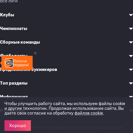
Все лиги
Клубы
Чемпионаты
Сборные команды
Футболисты
Получи
подарок!
Предложения букмекеров
Топ разделы
Информация
Чтобы улучшить работу сайта, мы используем файлы cookie
и другие технологии. Продолжая использование сайта, Вы
О компании
даете свое согласие на обработку
файлов cookie
.
Хорошо
© 2022-2026 Рейтинг букмекерских контор. Все права защищены.