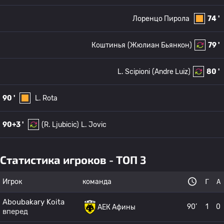
Лоренцо Пирола
74 '
Коштинья
(Жюлиан Бьянкон)
79 '
L. Scipioni
(Andre Luiz)
80 '
90 '
L. Rota
90+3 '
(R. Ljubicic)
L. Jovic
Статистика игроков - ТОП 3
Игрок
команда
Г
А
Aboubakary Koita
90’
1
0
АЕК Афины
вперед