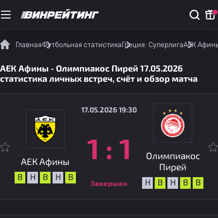
Главная
Футбольная статистика
Греция: Суперлига
АЕК Афины
АЕК Афины - Олимпиакос Пирей 17.05.2026
статистика личных встреч, счёт и обзор матча
17.05.2026 19:30
1
:
1
Олимпиакос
АЕК Афины
Пирей
В
Н
В
Н
В
Н
В
Н
В
В
Завершен