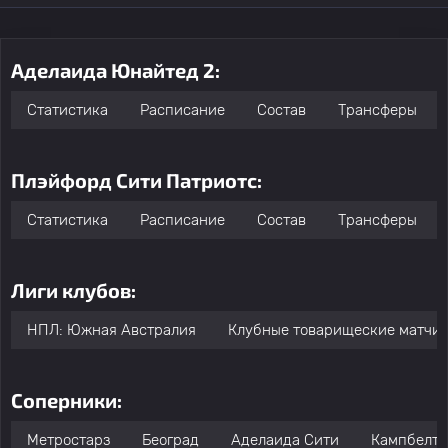
Аделаида Юнайтед 2:
Статистика
Расписание
Состав
Трансферы
Плэйфорд Сити Патриотс:
Статистика
Расписание
Состав
Трансферы
Лиги клубов:
НПЛ: Южная Австралия
Клубные товарищеские матчи
Соперники:
Метростарз
Београд
Аделаида Сити
Кампбелта