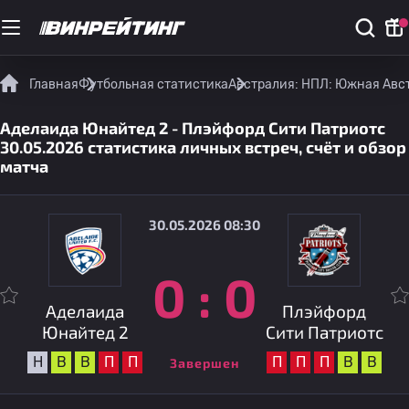
Главная
Футбольная статистика
Австралия: НПЛ: Южная Авс
Аделаида Юнайтед 2 - Плэйфорд Сити Патриотс
30.05.2026 статистика личных встреч, счёт и обзор
матча
30.05.2026 08:30
0
:
0
Аделаида
Плэйфорд
Юнайтед 2
Сити Патриотс
Н
В
В
П
П
П
П
П
В
В
Завершен