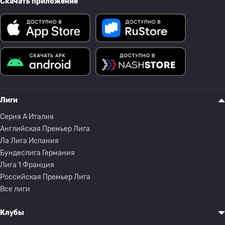
Скачать приложение
Лиги
Серия A Италия
Английская Премьер Лига
Ла Лига Испания
Бундеслига Германия
Лига 1 Франция
Российская Премьер Лига
Все лиги
Клубы