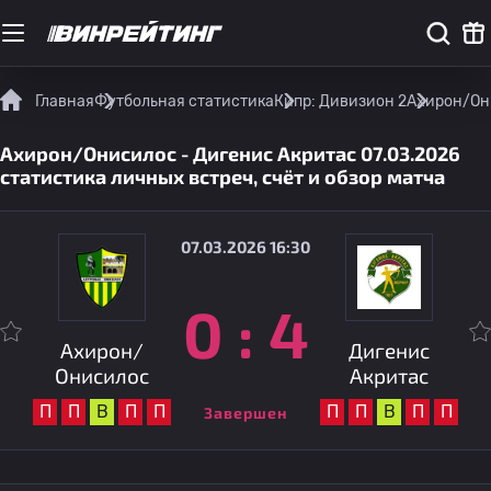
Главная
Футбольная статистика
Кипр: Дивизион 2
Ахирон/Они
Ахирон/Онисилос - Дигенис Акритас 07.03.2026
статистика личных встреч, счёт и обзор матча
07.03.2026 16:30
0
:
4
Ахирон/
Дигенис
Онисилос
Акритас
П
П
В
П
П
П
П
В
П
П
Завершен