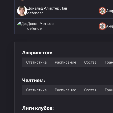
Дональд Алистер Лав
Акк
defender
Девон Мэтьюс
Акк
defender
Аккрингтон:
Статистика
Расписание
Состав
Тра
Челтнем:
Статистика
Расписание
Состав
Тра
Лиги клубов: