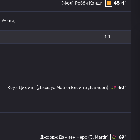
(Фол)
Робби Кэнди
45+1 '
 Уолли)
1-1
Коул Диминг
(Джошуа Майкл Блейни Дэвисон)
60 '
Джордж Дэмиен Нерс
(J. Martin)
69 '