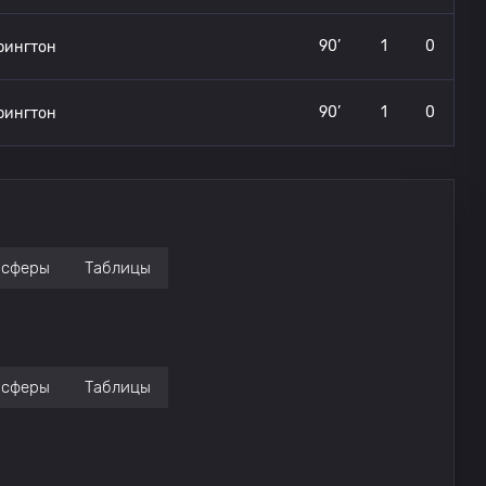
90’
1
0
рингтон
90’
1
0
рингтон
нсферы
Таблицы
нсферы
Таблицы