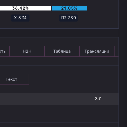
36.42%
21.05%
Х
3.34
П2
3.90
кты
Н2Н
Таблица
Трансляции
П
Текст
2-0