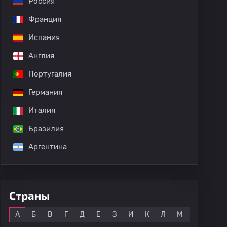
Россия
еские матчи
Франция
Испания
Англия
Португалия
Германия
Италия
Бразилия
Аргентина
Страны
Все
А
Б
В
Г
Д
Е
З
И
К
Л
М
Н
О