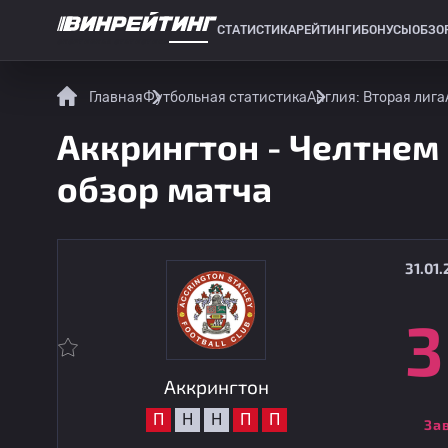
СТАТИСТИКА
РЕЙТИНГИ
БОНУСЫ
ОБЗО
СПОРТИВНАЯ СТАТИСТИКА
Главная
Футбольная статистика
Англия: Вторая лига
Аккрингтон - Челтнем 
обзор матча
31.01.
3
Аккрингтон
П
Н
Н
П
П
За