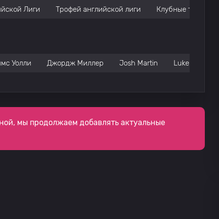
ийской Лиги
Трофей английской лиги
Клубные товарищ
мс Уолли
Джордж Миллер
Josh Martin
Luke Young
ной, мы продолжаем добавлять актуальные