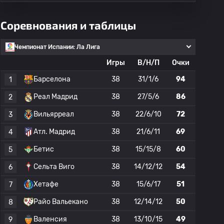
Соревнования и таблицы
Чемпионат Испании: Ла Лига
Игры
В/Н/П
Очки
Барселона
38
31/1/6
94
1
Реал Мадрид
38
27/5/6
86
2
Вильярреал
38
22/6/10
72
3
Атл. Мадрид
38
21/6/11
69
4
Бетис
38
15/15/8
60
5
Сельта Виго
38
14/12/12
54
6
Хетафе
38
15/6/17
51
7
Райо Вальекано
38
12/14/12
50
8
Валенсия
38
13/10/15
49
9