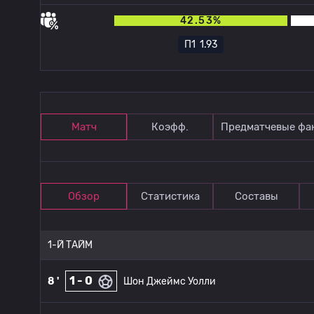
42.53%
П1
1.93
Матч
Коэфф.
Предматчевые фа
Обзор
Статистика
Составы
1-Й ТАЙМ
1 - 0
8 '
Шон Джеймс Уолли