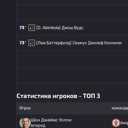
73 '
(D. Abimbola)
Джош Вудс
73 '
(Люк Баттерфилд)
Сеамус Джозеф Коннили
Статистика игроков - ТОП 3
Игрок
команд
Шон Джеймс Уолли
Акк
вперед