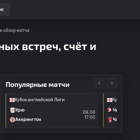
ок
 и обзор матча
ных встреч, счёт и
Популярные матчи
Кубок английской Лиги
Кубок англи
Крю
Челтнем
08.08
17:00
Аккрингтон
Чарльтон