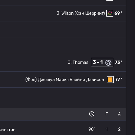
J. Wilson
(Сэм Шерринг)
69 '
3 - 1
J. Thomas
73 '
(Фол)
Джошуа Майкл Блейни Дэвисон
77 '
а
Г
А
90’
1
2
рингтон