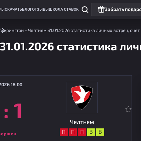
Забрать подар
РЫ
СКАЧАТЬ
БЛОГ
ОТЗЫВЫ
ШКОЛА СТАВОК
Аккрингтон - Челтнем 31.01.2026 статистика личных встреч, счёт
31.01.2026 статистика лич
2026 18:00
:
1
Кубок английской Лиги
Челтнем
08.08
19:30
Чарльтон
Челтнем
П
П
П
В
В
вершен