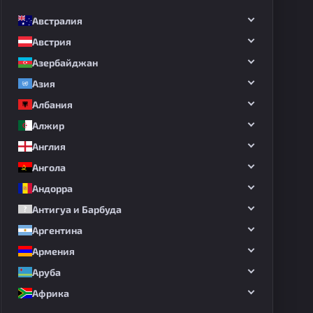
Австралия
Австрия
Азербайджан
Азия
Албания
Алжир
Англия
Ангола
Андорра
Антигуа и Барбуда
Аргентина
Армения
Аруба
Африка