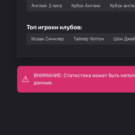
Англия: 2 лига
Кубок Англии
Кубок англ
Топ игроки клубов:
Исаак Синклер
Тайлер Уолтон
Шон Джей
ВНИМАНИЕ: Статистика может быть непол
данные.