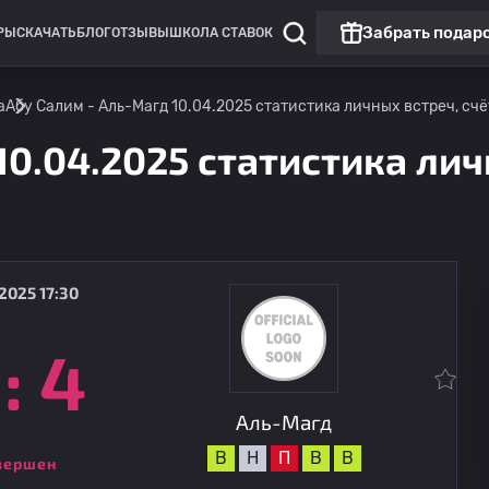
Забрать подар
РЫ
СКАЧАТЬ
БЛОГ
ОТЗЫВЫ
ШКОЛА СТАВОК
а
Абу Салим - Аль-Магд 10.04.2025 статистика личных встреч, счё
10.04.2025 статистика лич
2025 17:30
:
4
Чемпионат России: РПЛ
Рубин Казань
сегодня
20:30
Оренбург
Аль-Магд
В
Н
П
В
В
вершен