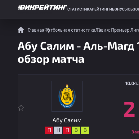
СТАТИСТИКА
РЕЙТИНГИ
БОНУСЫ
ОБЗО
СПОРТИВНАЯ СТАТИСТИКА
Главная
Футбольная статистика
Ливия: Премьер Лиг
Абу Салим - Аль-Магд 
обзор матча
10.04.
2
Абу Салим
П
Н
П
В
В
За