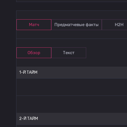
Матч
Предматчевые факты
Н2Н
Обзор
Текст
1-Й ТАЙМ
2-Й ТАЙМ