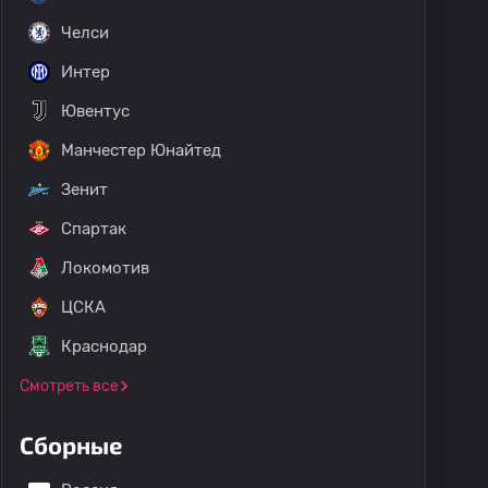
Челси
Интер
Ювентус
Манчестер Юнайтед
Зенит
Спартак
Локомотив
ЦСКА
Краснодар
Смотреть все
Сборные