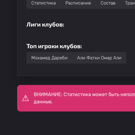
Статистика
Расписание
Состав
Тра
Лиги клубов:
Топ игроки клубов:
Мохамед Дареби
Али Фатхи Омар Али
ВНИМАНИЕ: Статистика может быть непол
данные.