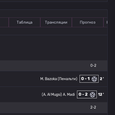
Таблица
Трансляции
Прогноз
Ком
0-2
0 - 1
M. Bazoka (Пенальти)
2 '
0 - 2
(A. Al Mugsi)
A. Madi
12 '
2-2