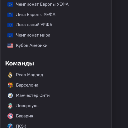
Чемпионат Европы УЕФА
Лига Европы УЕФА
Лига наций УЕФА
Чемпионат мира
Кубок Америки
Команды
Реал Мадрид
Барселона
Манчестер Сити
Ливерпуль
Бавария
ПСЖ