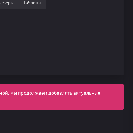
нсферы
Таблицы
ной, мы продолжаем добавлять актуальные