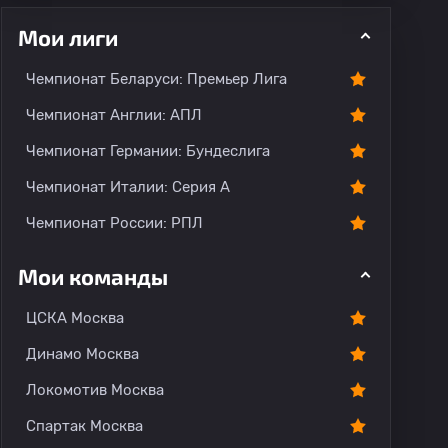
Мои лиги
Чемпионат Беларуси: Премьер Лига
ментарии
Чемпионат Англии: АПЛ
Чемпионат Германии: Бундеслига
Чемпионат Италии: Серия А
Чемпионат России: РПЛ
Мои команды
ЦСКА Москва
Динамо Москва
Локомотив Москва
Спартак Москва