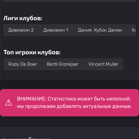
Лиги клубов:
Дивизион 2
Дивизион 1
Дания: Кубок Дании
Кл
Топ игроки клубов:
Rody De Boer
Bertil Gronkjaer
Vincent Muller
ВНИМАНИЕ: Статистика может быть неполной,
мы продолжаем добавлять актуальные данные.