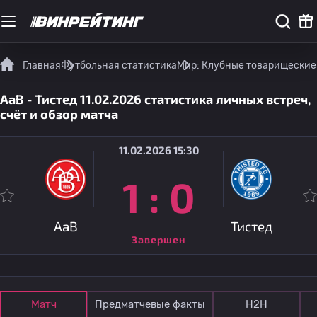
Главная
Футбольная статистика
Мир: Клубные товарищеские
AaB - Тистед 11.02.2026 статистика личных встреч,
счёт и обзор матча
11.02.2026 15:30
1
:
0
AaB
Тистед
Завершен
Матч
Предматчевые факты
Н2Н