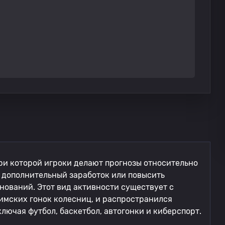
при которой игроки делают прогнозы относительно
 дополнительный заработок или повысить
ований. Этот вид активности существует с
имских гонок колесниц, и распространился
ючая футбол, баскетбол, автогонки и киберспорт​‍.