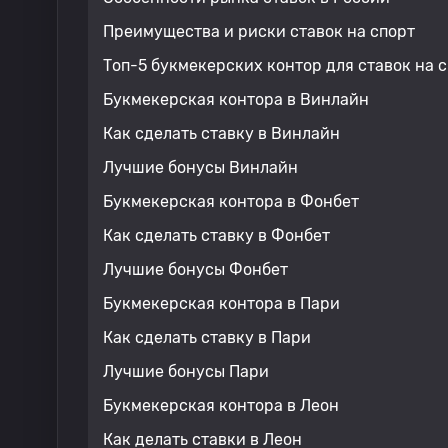
Преимущества и риски ставок на спорт
Топ-5 букмекерских контор для ставок на 
Букмекерская контора в Винлайн
Как сделать ставку в Винлайн
Лучшие бонусы Винлайн
Букмекерская контора в Фонбет
Как сделать ставку в Фонбет
Лучшие бонусы Фонбет
Букмекерская контора в Пари
Как сделать ставку в Пари
Лучшие бонусы Пари
Букмекерская контора в Леон
Как делать ставки в Леон