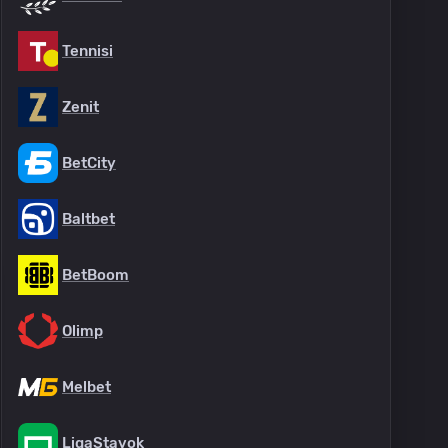
Tennisi
Zenit
BetCity
Baltbet
BetBoom
Olimp
Melbet
LigaStavok