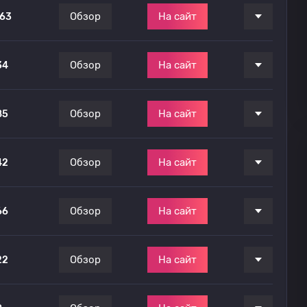
На сайт
Обзор
163
На сайт
Обзор
34
На сайт
Обзор
85
На сайт
Обзор
42
На сайт
Обзор
66
На сайт
Обзор
22