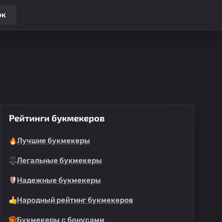
ок
Рейтинги букмекеров
Лучшие букмекеры
Легальные букмекеры
Надежные букмекеры
Народный рейтинг букмекеров
Букмекеры с бонусами