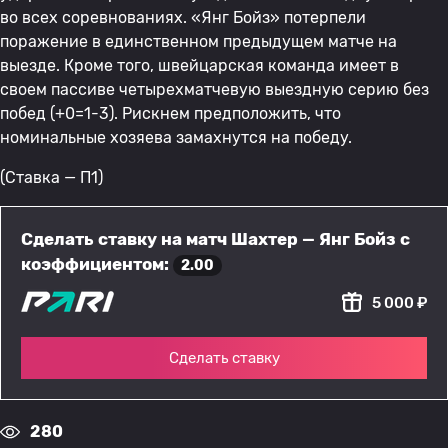
во всех соревнованиях. «Янг Бойз» потерпели
поражение в единственном предыдущем матче на
выезде. Кроме того, швейцарская команда имеет в
своем пассиве четырехматчевую выездную серию без
побед (+0=1-3). Рискнем предположить, что
номинальные хозяева замахнутся на победу.
(Ставка — П1)
Сделать ставку на матч Шахтер — Янг Бойз с
коэффициентом:
2.00
5 000 ₽
Сделать ставку
280