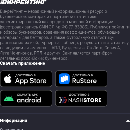
Винрейтинг — независимый информационный ресурс о
букмекерских конторах и спортивной статистике,
зарегистрированный как средство массовой информации
(реестровая запись СМИ ЭЛ № ФС 77-83883). Публикует рейтинги
и обзоры букмекеров, сравнения коэффициентов, обучающие
материалы для беттеров, а также футбольную статистику:
расписание матчей, турнирные таблицы, результаты и статистику
по ведущим лигам мира — АПЛ, Бундеслига, Ла Лига, Серия А,
Лига Чемпионов, РПЛ и другим. Сайт является партнёром
легальных российских букмекеров.
Скачать приложение
Информация