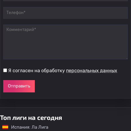
Я согласен на обработку
персональных данных
Отправить
Топ лиги на сегодня
Испания: Ла Лига