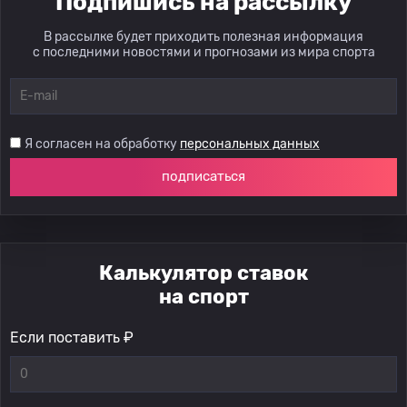
Подпишись на рассылку
В рассылке будет приходить полезная информация
с последними новостями и прогнозами из мира спорта
Я согласен на обработку
персональных данных
подписаться
Калькулятор ставок
на спорт
Если поставить ₽