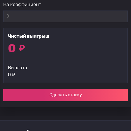
На коэффициент
Чистый выигрыш
0
₽
Выплата
0
₽
Сделать ставку