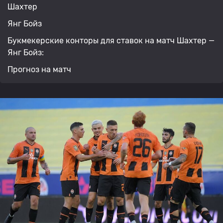
Шахтер
Янг Бойз
Букмекерские конторы для ставок на матч Шахтер —
Янг Бойз:
Прогноз на матч