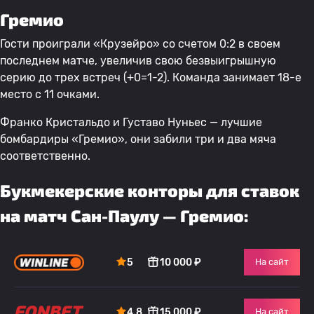
Гремио
Гости проиграли «Крузейро» со счетом 0:2 в своем
последнем матче, увеличив свою безвыигрышную
серию до трех встреч (+0=1-2). Команда занимает 18-е
место с 11 очками.
Франко Кристальдо и Густаво Нуньес — лучшие
бомбардиры «Гремио», они забили три и два мяча
соответственно.
Букмекерские конторы для ставок
на матч Сан-Паулу — Гремио:
5
10 000 ₽
На сайт
4.8
15 000 ₽
На сайт