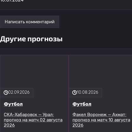
Написать комментарий
Другие прогнозы
02.09.2026
10.08.2026
Футбол
Футбол
СКА-Хабаровск — Урал:
Факел Воронеж — Ахмат:
прогноз на матч 02 августа
прогноз на матч 10 августа
2026
2026