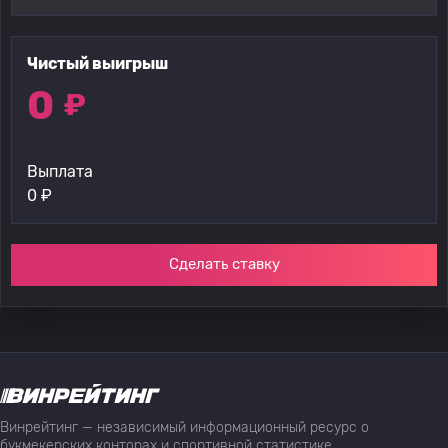
Чистый выигрыш
0
₽
Выплата
0
₽
Сделать ставку
Винрейтинг — независимый информационный ресурс о
букмекерских конторах и спортивной статистике,