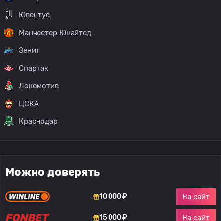
Ювентус
Манчестер Юнайтед
Зенит
Спартак
Локомотив
ЦСКА
Краснодар
Можно доверять
На сайт
10 000 ₽
На сайт
15 000 ₽