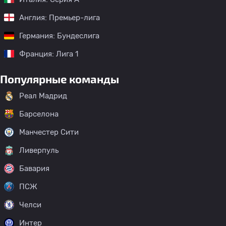
Англия: Премьер-лига
Германия: Бундеслига
Франция: Лига 1
Популярные команды
Реал Мадрид
Барселона
Манчестер Сити
Ливерпуль
Бавария
ПСЖ
Челси
Интер