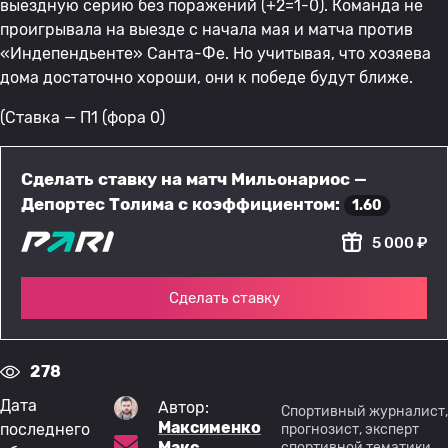
выездную серию без поражений (+2=1-0). Команда не
проигрывала на выезде с начала мая и матча против
«Индепендьенте» Санта-Фе. Но учитывая, что хозяева
дома достаточно хороши, они к победе будут ближе.
(Ставка — П1 (фора 0)
Сделать ставку на матч Мильонариос —
Депортес Толима с коэффициентом:
1.60
5 000 ₽
Сделать ставку
278
Дата
Автор:
Спортивный журналист,
Максименко
последнего
прогнозист, эксперт
Макс
спортивной тематики