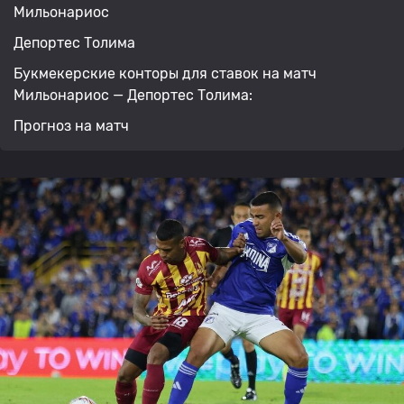
Мильонариос
Депортес Толима
Букмекерские конторы для ставок на матч
Мильонариос — Депортес Толима:
Прогноз на матч