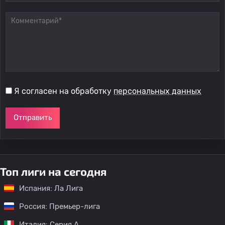
Я согласен на обработку
персональных данных
Отправить
Топ лиги на сегодня
Испания: Ла Лига
Россия: Премьер-лига
Италия: Серия А