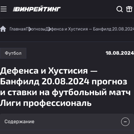
Главная
Прогнозы
Дефенса и Хустисия — Банфилд 20.08.2024
18.08.2024
Футбол
Дефенса и Хустисия —
Банфилд 20.08.2024 прогноз
и ставки на футбольный матч
Лиги профессиональ
Содержание