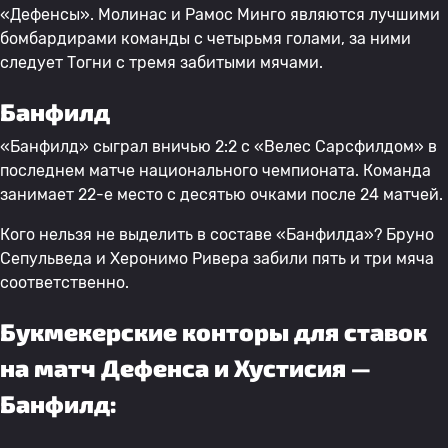
«Дефенсы». Молинас и Рамос Минго являются лучшими
бомбардирами команды с четырьмя голами, за ними
следует Тогни с тремя забитыми мячами.
Банфилд
«Банфилд» сыграл вничью 2:2 с «Велес Сарсфилдом» в
последнем матче национального чемпионата. Команда
занимает 22-е место с десятью очками после 24 матчей.
Кого нельзя не выделить в составе «Банфилда»? Бруно
Сепульведа и Херонимо Ривера забили пять и три мяча
соответственно.
Букмекерские конторы для ставок
на матч Дефенса и Хустисия —
Банфилд: