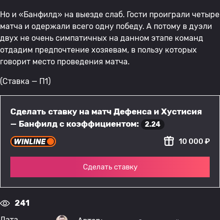
Но и «Банфилд» на выезде слаб. Гости проиграли четыре
матча и одержали всего одну победу. А потому в дуэли
двух не очень симпатичных на данном этапе команд
отдадим предпочтение хозяевам, в пользу которых
говорит место проведения матча.
(Ставка — П1)
Сделать ставку на матч Дефенса и Хустисия
— Банфилд с коэффициентом:
2.24
10 000 ₽
Сделать ставку
241
Дата