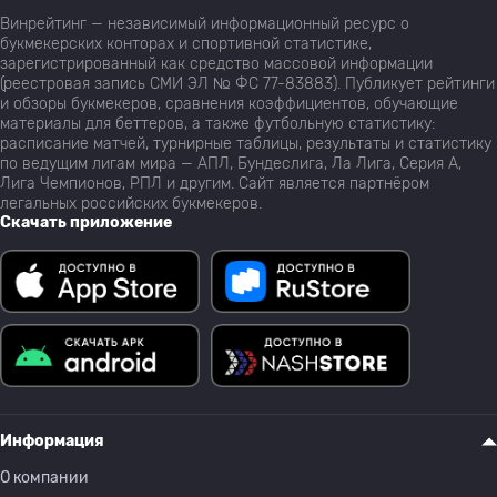
Винрейтинг — независимый информационный ресурс о
букмекерских конторах и спортивной статистике,
зарегистрированный как средство массовой информации
(реестровая запись СМИ ЭЛ № ФС 77-83883). Публикует рейтинги
и обзоры букмекеров, сравнения коэффициентов, обучающие
материалы для беттеров, а также футбольную статистику:
расписание матчей, турнирные таблицы, результаты и статистику
по ведущим лигам мира — АПЛ, Бундеслига, Ла Лига, Серия А,
Лига Чемпионов, РПЛ и другим. Сайт является партнёром
легальных российских букмекеров.
Скачать приложение
Информация
О компании