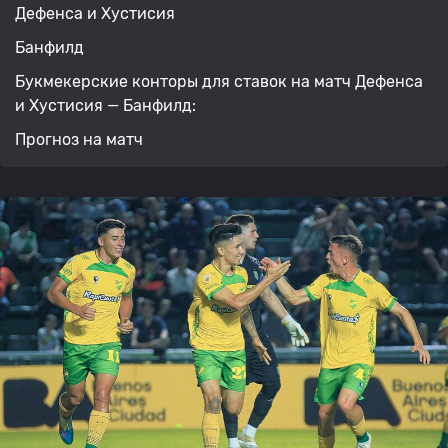
Дефенса и Хустисия
Банфилд
Букмекерские конторы для ставок на матч Дефенса
и Хустисия — Банфилд:
Прогноз на матч