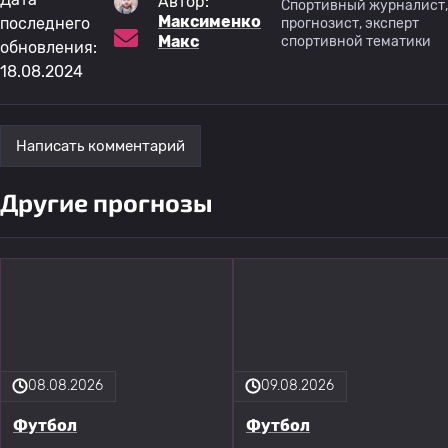
Автор:
Спортивный журналист,
Максименко
последнего
прогнозист, эксперт
Макс
спортивной тематики
обновления:
18.08.2024
Написать комментарий
Другие прогнозы
08.08.2026
09.08.2026
Футбол
Футбол