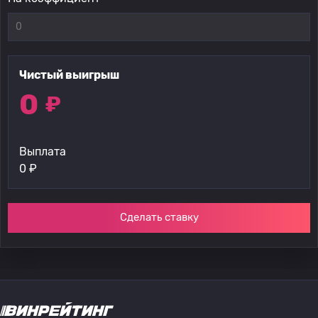
Чистый выигрыш
0
₽
Выплата
0
₽
Сделать ставку