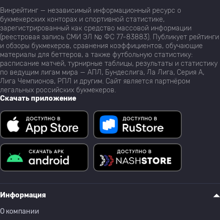
Винрейтинг — независимый информационный ресурс о
букмекерских конторах и спортивной статистике,
зарегистрированный как средство массовой информации
(реестровая запись СМИ ЭЛ № ФС 77-83883). Публикует рейтинги
и обзоры букмекеров, сравнения коэффициентов, обучающие
материалы для беттеров, а также футбольную статистику:
расписание матчей, турнирные таблицы, результаты и статистику
по ведущим лигам мира — АПЛ, Бундеслига, Ла Лига, Серия А,
Лига Чемпионов, РПЛ и другим. Сайт является партнёром
легальных российских букмекеров.
Скачать приложение
Информация
О компании