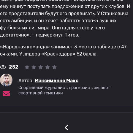
ему начнут поступать предложения от других клубов. И
его представители будут его продвигать. У Станковича
есть амбиции, и он хочет работать в топ-5 лучших
футбольных лиг мира. Опыта для этого у него
достаточно», – подчеркнул Титов.
«Народная команда» занимает 3 место в таблице с 47
очками. У лидера «Краснодара» 52 балла.
252
Автор:
Максименко Макс
Спортивный журналист, прогнозист, эксперт
спортивной тематики
‹