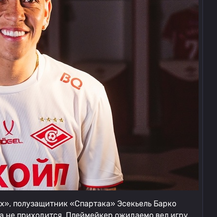
х», полузащитник «Спартака» Эсекьель Барко
ца не приходится. Плеймейкер ожидаемо вел игру