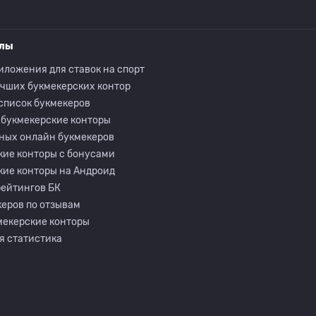
елы
иложения для ставок на спорт
учших букмекерских контор
список букмекеров
 букмекерские конторы
ных онлайн букмекеров
кие конторы с бонусами
кие конторы на Андроид
рейтингов БК
еров по отзывам
мекерские конторы
я статистика