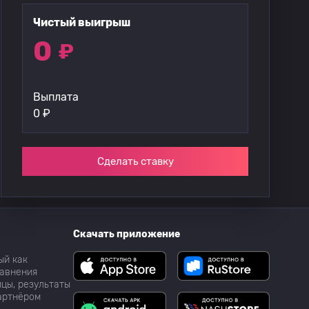
Чистый выигрыш
0
₽
Выплата
0
₽
Сделать ставку
Скачать приложение
ый как
равнения
цы, результаты
партнёром