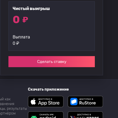
Чистый выигрыш
0
₽
Выплата
0
₽
Сделать ставку
Скачать приложение
ый как
равнения
цы, результаты
партнёром