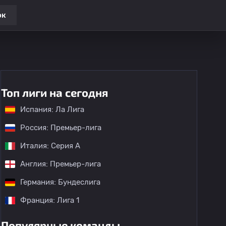
ок
Топ лиги на сегодня
Испания: Ла Лига
Россия: Премьер-лига
Италия: Серия А
Англия: Премьер-лига
Германия: Бундеслига
Франция: Лига 1
Популярные команды