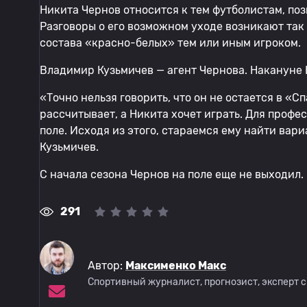
Никита Чернов относится к тем футболистам, по
Разговоры о его возможном уходе возникают так
состава «красно-белых» тем или иным игроком
Владимир Кузьмичев — агент Чернова. Накануне 
«Точно нельзя говорить, что он не остается в «Сп
рассчитывает, а Никита хочет играть. Для профе
поле. Исходя из этого, стараемся ему найти вар
Кузьмичев.
С начала сезона Чернов на поле еще не выходил.
291
Автор:
Максименко Макс
Спортивный журналист, прогнозист, эксперт 