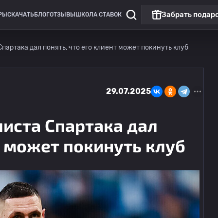
Забрать подар
РЫ
СКАЧАТЬ
БЛОГ
ОТЗЫВЫ
ШКОЛА СТАВОК
партака дал понять, что его клиент может покинуть клуб
29.07.2025
иста Спартака дал
т может покинуть клуб