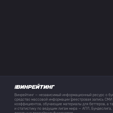
Винрейтинг — независимый информационный ресурс о бук
средство массовой информации (реестровая запись СМИ 
коэффициентов, обучающие материалы для беттеров, а та
и статистику по ведущим лигам мира — АПЛ, Бундеслига, 