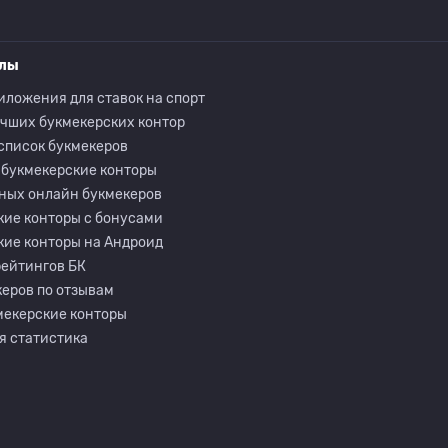
елы
иложения для ставок на спорт
учших букмекерских контор
список букмекеров
 букмекерские конторы
ных онлайн букмекеров
кие конторы с бонусами
кие конторы на Андроид
рейтингов БК
еров по отзывам
мекерские конторы
я статистика