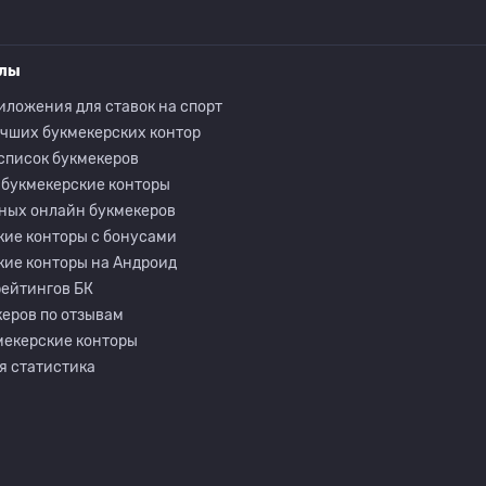
елы
иложения для ставок на спорт
учших букмекерских контор
список букмекеров
 букмекерские конторы
ных онлайн букмекеров
кие конторы с бонусами
кие конторы на Андроид
рейтингов БК
еров по отзывам
мекерские конторы
я статистика