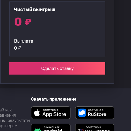
Чистый выигрыш
0
₽
Выплата
0
₽
Сделать ставку
Скачать приложение
ый как
равнения
цы, результаты
партнёром