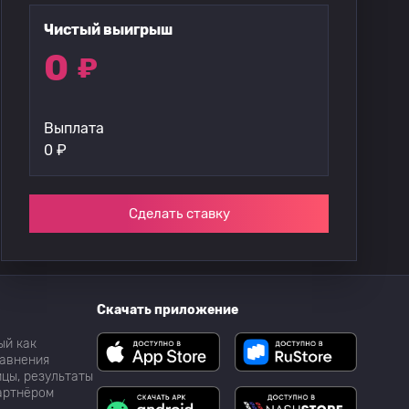
Чистый выигрыш
0
₽
Выплата
0
₽
Сделать ставку
Скачать приложение
ый как
равнения
цы, результаты
партнёром