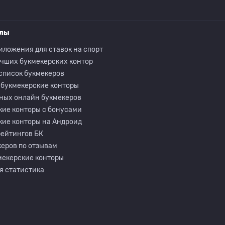
елы
иложения для ставок на спорт
учших букмекерских контор
список букмекеров
 букмекерские конторы
ных онлайн букмекеров
кие конторы с бонусами
кие конторы на Андроид
рейтингов БК
еров по отзывам
мекерские конторы
я статистика