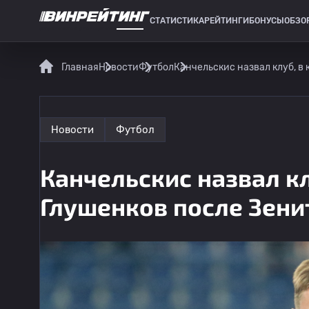
СТАТИСТИКА
РЕЙТИНГИ
БОНУСЫ
ОБЗО
СПОРТИВНАЯ СТАТИСТИКА
Главная
Новости
Футбол
Канчельскис назвал клуб, в
Новости
Футбол
Канчельскис назвал кл
Глушенков после Зени