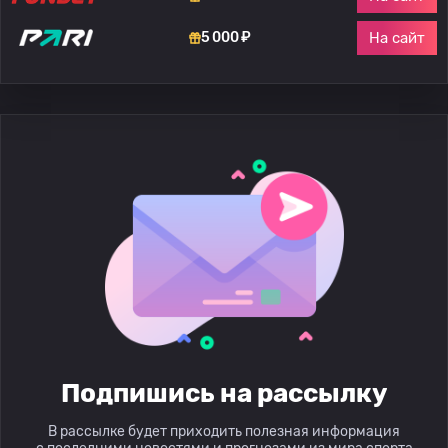
На сайт
5 000 ₽
Подпишись на рассылку
В рассылке будет приходить полезная информация