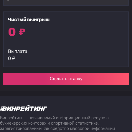
Чистый выигрыш
0
₽
Выплата
0
₽
Сделать ставку
Винрейтинг — независимый информационный ресурс о
букмекерских конторах и спортивной статистике,
зарегистрированный как средство массовой информации