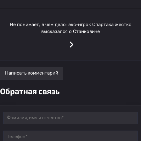
Не понимает, в чем дело: экс-игрок Спартака жестко
высказался о Станковиче
›
Написать комментарий
Обратная связь