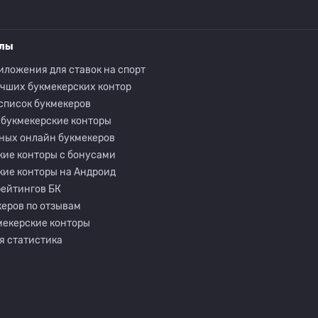
елы
иложения для ставок на спорт
учших букмекерских контор
список букмекеров
 букмекерские конторы
ных онлайн букмекеров
кие конторы с бонусами
кие конторы на Андроид
рейтингов БК
еров по отзывам
мекерские конторы
я статистика