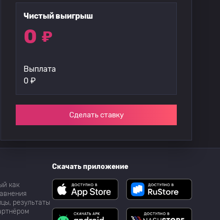
Чистый выигрыш
0
₽
Выплата
0
₽
Сделать ставку
Скачать приложение
ый как
равнения
цы, результаты
партнёром