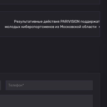
Результативные действия PARIVISION поддержат
молодых киберспортсменов из Московской области
›