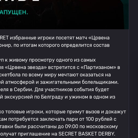
CRET избранные игроки посетят матч «Црвена
нир, по итогам которого определится состав
уп к живому просмотру одного из самых
ля «Црвена звезда» встретится с «Партизаном» в
скетбола по всему миру мечтают оказаться на
ей атмосферой и зажигательными болельщиками.
реля в Сербии. Для участников события будет
й экскурсией по Белграду и ужином в одном из
ко топовые игроки, которые примут вызов и докажут
ам потребуется заключать пари от 100 рублей с
ставки были рассчитаны до 09:00 по московскому
 получат приглашение на SECRET BASKET DERBY.