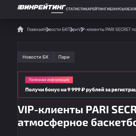
СТАТИСТИКА
РЕЙТИНГИ
БОНУСЫ
ОБЗО
СПОРТИВНАЯ СТАТИСТИКА
Главная
Новости БК
Пари
VIP-клиенты PARI SECRET п
Новости БК
Пари
Полезная информация
Получи бонус на 9 999 ₽ рублей за регистр
VIP-клиенты PARI SEC
атмосферное баскетб