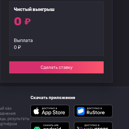
Чистый выигрыш
0
₽
Выплата
0
₽
Сделать ставку
Скачать приложение
ый как
равнения
цы, результаты
партнёром