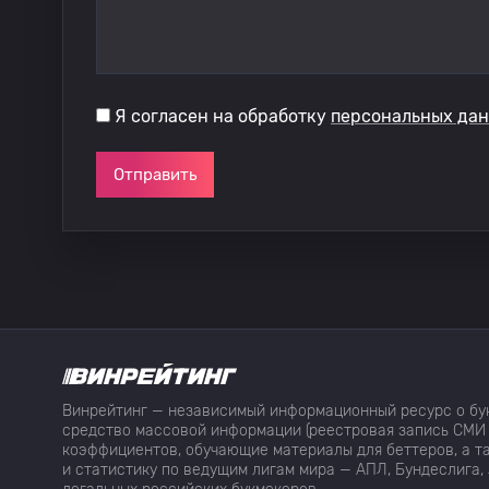
Я согласен на обработку
персональных да
Отправить
Винрейтинг — независимый информационный ресурс о бук
средство массовой информации (реестровая запись СМИ 
коэффициентов, обучающие материалы для беттеров, а та
и статистику по ведущим лигам мира — АПЛ, Бундеслига, 