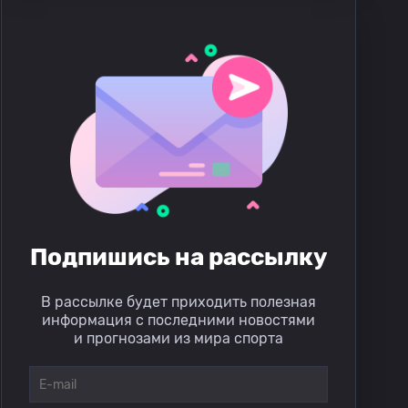
Подпишись на рассылку
В рассылке будет приходить полезная
информация с последними новостями
и прогнозами из мира спорта