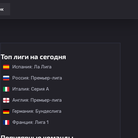
ок
Топ лиги на сегодня
Испания: Ла Лига
Россия: Премьер-лига
Италия: Серия А
Англия: Премьер-лига
Германия: Бундеслига
Франция: Лига 1
Популярные команды