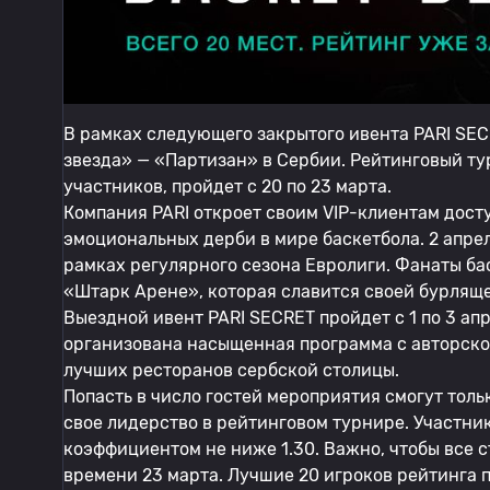
В рамках следующего закрытого ивента PARI SE
звезда» — «Партизан» в Сербии. Рейтинговый тур
участников, пройдет с 20 по 23 марта.
Компания PARI откроет своим VIP-клиентам дост
эмоциональных дерби в мире баскетбола. 2 апре
рамках регулярного сезона Евролиги. Фанаты ба
«Штарк Арене», которая славится своей бурлящ
Выездной ивент PARI SECRET пройдет с 1 по 3 ап
организована насыщенная программа с авторско
лучших ресторанов сербской столицы.
Попасть в число гостей мероприятия смогут толь
свое лидерство в рейтинговом турнире. Участник
коэффициентом не ниже 1.30. Важно, чтобы все 
времени 23 марта. Лучшие 20 игроков рейтинга