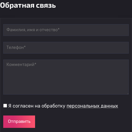
Обратная связь
Я согласен на обработку
персональных данных
Отправить