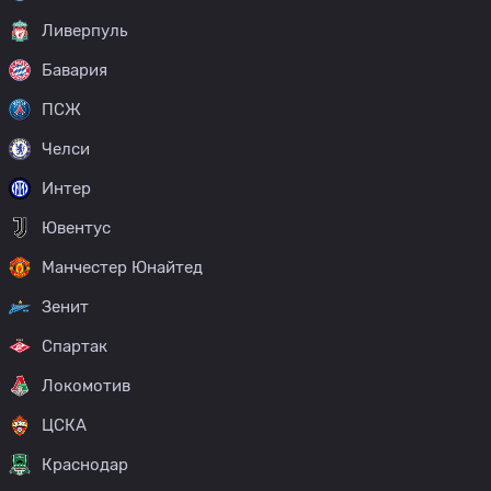
Ливерпуль
Бавария
ПСЖ
Челси
Интер
Ювентус
Манчестер Юнайтед
Зенит
Спартак
Локомотив
ЦСКА
Краснодар