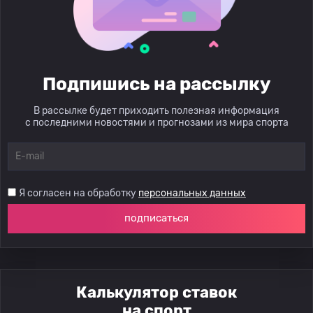
Подпишись на рассылку
В рассылке будет приходить полезная информация
с последними новостями и прогнозами из мира спорта
Я согласен на обработку
персональных данных
подписаться
Калькулятор ставок
на спорт