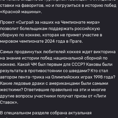
ставки на фаворитов, но и погрузиться в историю побед
«Красной машины».
Проект «Сыграй за наших на Чемпионате мира»
позволит болельщикам поддержать российскую
сборную по хоккею, которая не примет участие в
мировом чемпионате 2024 года в Праге.
Самых продвинутых любителей хоккея ждет викторина
на знание истории побед национальной сборной по
хоккею. Какой ЧМ был первым для СССР? Каковы были
результаты в противостоянии со шведами? Кто стал
автором пента-трика на Олимпийских играх 1998 года?
Какие ледовые драки с американцами были самыми
жесткими? Ответившие правильно на эти и многие
другие вопросы участники получат призы от «Лиги
Ставок».
В специальном разделе собрана актуальная