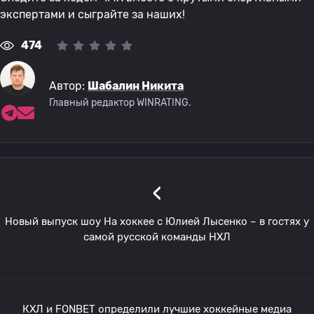
экспертами и сыграйте за наших!
474
Автор:
Шабалин Никита
Главный редактор WINRATING.
‹
Новый выпуск шоу На хоккее с Юлией Лысенко – в гостях у
самой русской команды НХЛ
КХЛ и FONBET определили лучшие хоккейные медиа