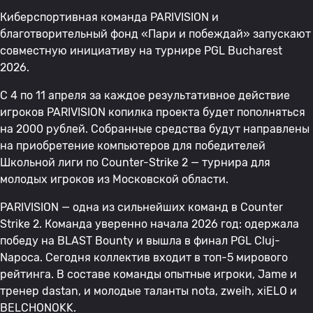
Киберспортивная команда PARIVISION и
благотворительный фонд «Пари и побеждай» запускают
совместную инициативу на турнире PGL Bucharest
2026.
С 4 по 11 апреля за каждое результативное действие
игроков PARIVISION копилка проекта будет пополняться
на 2000 рублей. Собранные средства будут направлены
на приобретение компьютеров для победителей
Школьной лиги по Counter-Strike 2 — турнира для
молодых игроков из Московской области.
PARIVISION — одна из сильнейших команд в Counter
Strike 2. Команда уверенно начала 2026 год: одержала
победу на BLAST Bounty и вышла в финал PGL Cluj-
Napoca. Сегодня коллектив входит в топ-5 мирового
рейтинга. В составе команды опытные игроки, Jame и
тренер dastan, и молодые таланты nota, zweih, xiELO и
BELCHONOKK.