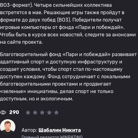
BO3-формат). Четыре сильнейших коллектива
встретятся в мае. Решающие игры также пройдут в
формате до двух побед (BO3). Победители получат
игровые компьютеры от фонда «Пари и побеждай».
Чтобы быть в курсе всех новостей, следите за анонсами
на сайте проекта.
Благотворительный фонд «Пари и побеждай» развивает
адаптивный спорт и доступную инфраструктуру и
создает условия, чтобы спорт стал по-настоящему
доступен каждому. Фонд сотрудничает с локальными
благотворительными проектами и продвигает
«зеленые» инициативы, делая спорт не только
доступным, но и экологичным.
290
Автор:
Шабалин Никита
Главный редактор WINRATING.