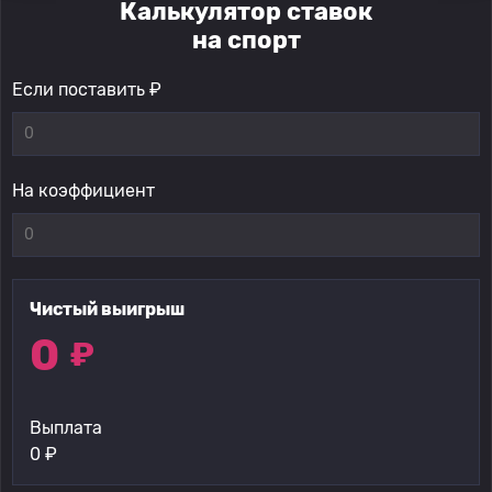
Калькулятор ставок
на спорт
Если поставить ₽
На коэффициент
Чистый выигрыш
0
₽
Выплата
0
₽