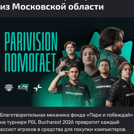
из Московской области
Благотворительная механика фонда «Пари и побеждай»
на турнире PGL Bucharest 2026 превратит каждый
ассист игроков в средства для покупки компьютеров.