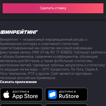
Сделать ставку
Винрейтинг — независимый информационный ресурс о
букмекерских конторах и спортивной статистике,
зарегистрированный как средство массовой информации
(реестровая запись СМИ ЭЛ № ФС 77-83883). Публикует рейтинги
и обзоры букмекеров, сравнения коэффициентов, обучающие
материалы для беттеров, а также футбольную статистику:
расписание матчей, турнирные таблицы, результаты и статистику
по ведущим лигам мира — АПЛ, Бундеслига, Ла Лига, Серия А,
Лига Чемпионов, РПЛ и другим. Сайт является партнёром
легальных российских букмекеров.
Скачать приложение