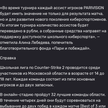
«Во время турнира каждый ассист игроков PARIVISION
будет иметь значение не только для результата матча,
но и для развития нового поколения киберспортсменов.
По итогам турнира количество ассистов будет
переведено в рубли, а собранные средства направят на
поддержку доступности школьного киберспорта», —
отметила Алина Лебедева, попечитель
благотворительного фонда «Пари и побеждай».
Справка
Школьная лига по Counter-Strike 2 проводится среди
участников из Московской области в возрасте от 14 до
18 лет. Каждая команда состоит из пяти основных
игроков и до двух запасных.
В онлайн-стадию пройдут 32 лучшие команды области.
В течение четырех дней они будут соревноваться на
выбывание до двух побед в каждом матче (Best of 3 или