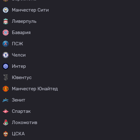
Манчестер Сити
Ливерпуль
Бавария
ПСЖ
Челси
Интер
Ювентус
Манчестер Юнайтед
Зенит
Спартак
Локомотив
ЦСКА