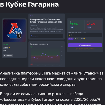
в Кубке Гагарина
Аналитика платформы Лига Маркет от «Лиги Ставок» за
последние недели показывает ожидания аудитории по
ключевым событиям российского спорта.
В одном из самых активных рынков — победа
«Локомотива» в Кубке Гагарина сезона 2025/26 53,6%