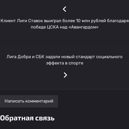
‹
Клиент Лиги Ставок выиграл более 10 млн рублей благодаря
победе ЦСКА над «Авангардом»
Лига Добра и СБК задали новый стандарт социального
эффекта в спорте
›
Написать комментарий
Обратная связь