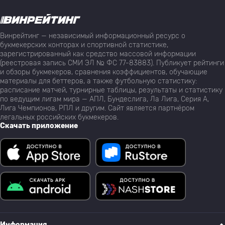
Винрейтинг — независимый информационный ресурс о
букмекерских конторах и спортивной статистике,
зарегистрированный как средство массовой информации
(реестровая запись СМИ ЭЛ № ФС 77-83883). Публикует рейтинги
и обзоры букмекеров, сравнения коэффициентов, обучающие
материалы для беттеров, а также футбольную статистику:
расписание матчей, турнирные таблицы, результаты и статистику
по ведущим лигам мира — АПЛ, Бундеслига, Ла Лига, Серия А,
Лига Чемпионов, РПЛ и другим. Сайт является партнёром
легальных российских букмекеров.
Скачать приложение
Информация