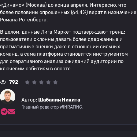
«Динамо» (Москва) до конца апреля. Интересно, что
более половины опрошенных (64,4%) верят в назначение
Романа Ротенберга.
В целом, данные Лига Маркет подтверждают тренд:
пользователи склонны давать более сдержанные и
прагматичные оценки даже в отношении сильных
команд, а сама платформа становится инструментом
для оперативного анализа ожиданий аудитории по
ключевым событиям в спорте.
792
Автор:
Шабалин Никита
Главный редактор WINRATING.