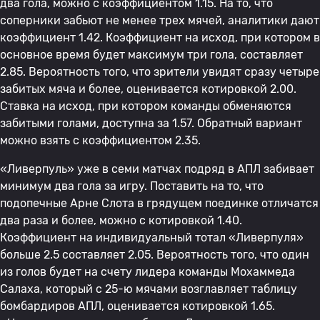
два гола, можно с коэффициентом 1.15. На то, что
соперники забьют не менее трех мячей, аналитики дают
коэффициент 1.42. Коэффициент на исход, при котором в
основное время будет максимум три гола, составляет
2.85. Вероятность того, что зрители увидят сразу четыре
забитых мяча и более, оценивается котировкой 2.00.
Ставка на исход, при котором команды обменяются
забитыми голами, доступна за 1.57. Обратный вариант
можно взять с коэффициентом 2.35.
«Ливерпуль» уже в семи матчах подряд в АПЛ забивает
минимум два гола за игру. Поставить на то, что
подопечные Арне Слота в грядущем поединке отличатся
два раза и более, можно с котировкой 1.40.
Коэффициент на индивидуальный тотал «Ливерпуля»
больше 2.5 составляет 2.05. Вероятность того, что один
из голов будет на счету лидера команды Мохаммеда
Салаха, который с 25-ю мячами возглавляет таблицу
бомбардиров АПЛ, оценивается котировкой 1.65.