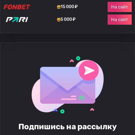
На сайт
15 000 ₽
На сайт
5 000 ₽
Подпишись на рассылку