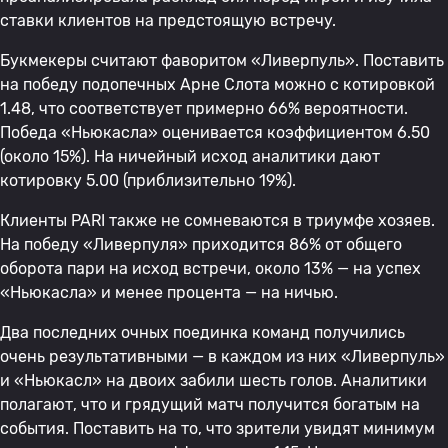
ставки клиентов на предстоящую встречу.
Букмекеры считают фаворитом «Ливерпуль». Поставить
на победу подопечных Арне Слота можно с котировкой
1.48, что соответствует примерно 66% вероятности.
Победа «Ньюкасла» оценивается коэффициентом 6.50
(около 15%). На ничейный исход аналитики дают
котировку 5.00 (приблизительно 19%).
Клиенты PARI также не сомневаются в триумфе хозяев.
На победу «Ливерпуля» приходится 86% от общего
оборота пари на исход встречи, около 13% — на успех
«Ньюкасла» и менее процента — на ничью.
Два последних очных поединка команд получились
очень результативными — в каждом из них «Ливерпуль»
и «Ньюкасл» на двоих забили шесть голов. Аналитики
полагают, что и грядущий матч получится богатым на
события. Поставить на то, что зрители увидят минимум