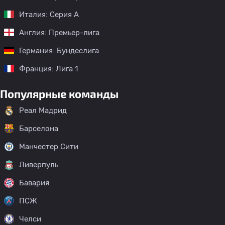
Италия: Серия А
Англия: Премьер-лига
Германия: Бундеслига
Франция: Лига 1
Популярные команды
Реал Мадрид
Барселона
Манчестер Сити
Ливерпуль
Бавария
ПСЖ
Челси