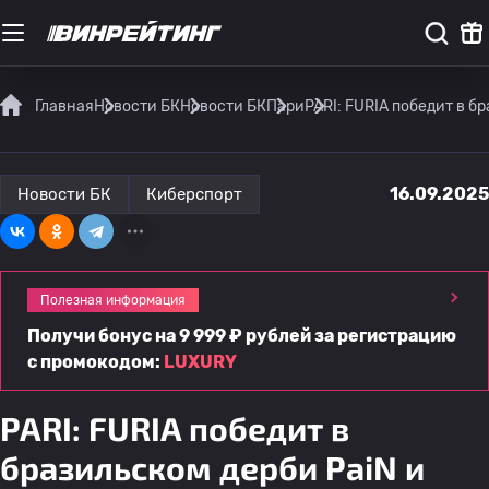
Главная
Новости БК
Новости БК
Пари
PARI: FURIA победит в б
16.09.2025
Новости БК
Киберспорт
Полезная информация
Получи бонус на 9 999 ₽ рублей за регистрацию
с промокодом:
LUXURY
PARI: FURIA победит в
бразильском дерби PaiN и