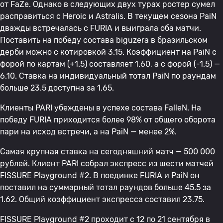
от FaZe. Однако в следующих двух турах ростер сумел
расправиться с Heroic и Astralis. В текущем сезона PaiN
дважды встречалась с FURIA и выиграла оба матчи.
Поставить на победу состава biguzera в бразильском
дерби можно с котировкой 3.15. Коэффициент на PaiN с
форой по картам (+1.5) составляет 1.60, а с форой (-1.5) —
6.10. Ставка на индивидуальный тотал PaiN по раундам
больше 23.5 доступна за 1.65.
Клиенты PARI убеждены в успехе состава FalleN. На
победу FURIA приходится более 98% от общего оборота
пари на исход встречи, а на PaiN — менее 2%.
Самая крупная ставка на сегодняшний матч — 500 000
рублей. Клиент PARI собрал экспресс из шести матчей
FISSURE Playground #2. В поединке FURIA и PaiN он
поставил на суммарный тотал раундов больше 45.5 за
1.62. Общий коэффициент экспресса составил 23.75.
FISSURE Playground #2 проходит с 12 по 21 сентября в