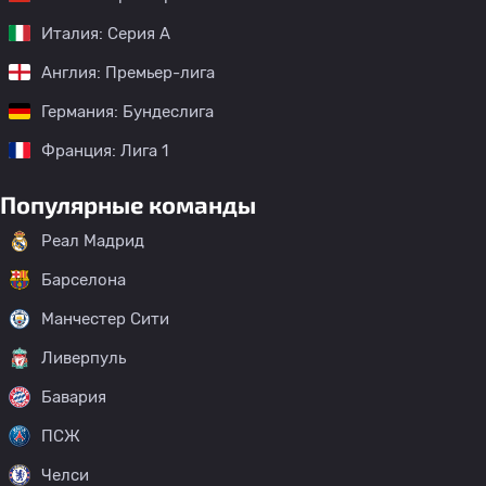
Италия: Серия А
Англия: Премьер-лига
Германия: Бундеслига
Франция: Лига 1
Популярные команды
Реал Мадрид
Барселона
Манчестер Сити
Ливерпуль
Бавария
ПСЖ
Челси