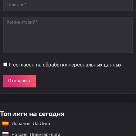
Я согласен на обработку
персональных данных
Отправить
Топ лиги на сегодня
Испания: Ла Лига
Россия: Премьер-лига