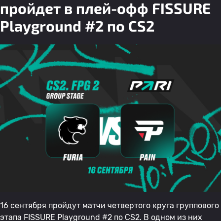
пройдет в плей-офф FISSURE
Playground #2 по CS2
16 сентября пройдут матчи четвертого круга группового
этапа FISSURE Playground #2 по CS2. В одном из них