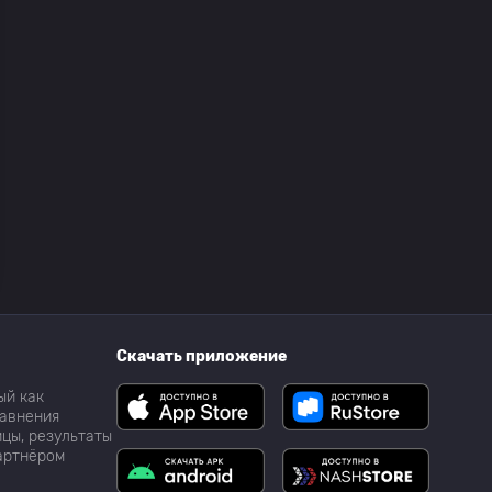
Скачать приложение
ый как
равнения
цы, результаты
партнёром