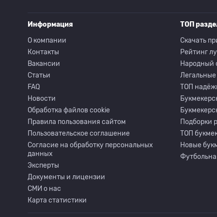
Информация
ТОП разд
О компании
Скачать пр
Контакты
Рейтинг л
Вакансии
Народный 
Статьи
Легальные
FAQ
ТОП надёж
Новости
Букмекерс
Обработка файлов cookie
Букмекерс
Правила пользования сайтом
Подборки 
Пользовательское соглашение
ТОП букмек
Согласие на обработку персональных
Новые бук
данных
Футбольна
Эксперты
Документы и лицензии
СМИ о нас
Карта статистики