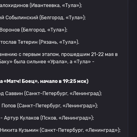
Салохидинов (Ивантеевка, «Тула»);
ей Собылинский (Белгород, «Тула»);
Воронов (Белгород, «Тула»);
тослав Тетерин (Рязань, «Тула»).
внению с первым этапом, прошедшим 21-22 мая в
аку» была сильнее «Урала», а «Тула» -
«Матч! Боец», начало в 19:25 мск)
ард Саввин (Санкт-Петербург, «Ленинград);
я Попов (Санкт-Петербург, «Ленинград»);
- Артур Кулаков (Псков, «Ленинград»);
- Никита Кузьмин (Санкт-Петербург, «Ленинград»);