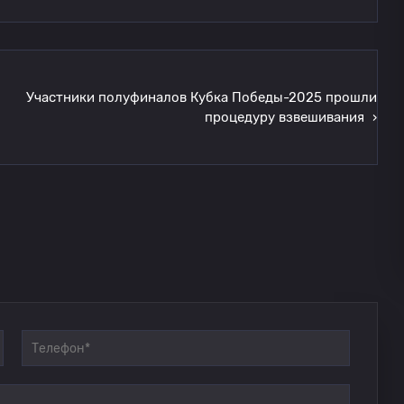
Участники полуфиналов Кубка Победы-2025 прошли
процедуру взвешивания
›