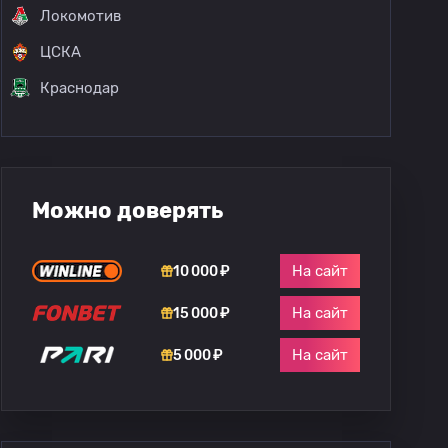
Локомотив
ЦСКА
Краснодар
Можно доверять
На сайт
10 000 ₽
На сайт
15 000 ₽
На сайт
5 000 ₽