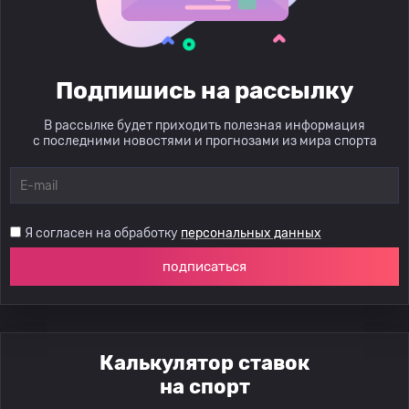
Подпишись на рассылку
В рассылке будет приходить полезная информация
с последними новостями и прогнозами из мира спорта
Я согласен на обработку
персональных данных
подписаться
Калькулятор ставок
на спорт