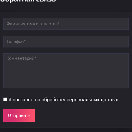
Я согласен на обработку
персональных данных
Отправить