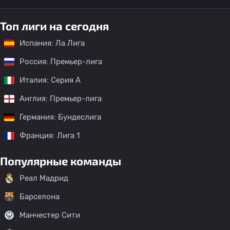
Топ лиги на сегодня
Испания: Ла Лига
Россия: Премьер-лига
Италия: Серия А
Англия: Премьер-лига
Германия: Бундеслига
Франция: Лига 1
Популярные команды
Реал Мадрид
Барселона
Манчестер Сити