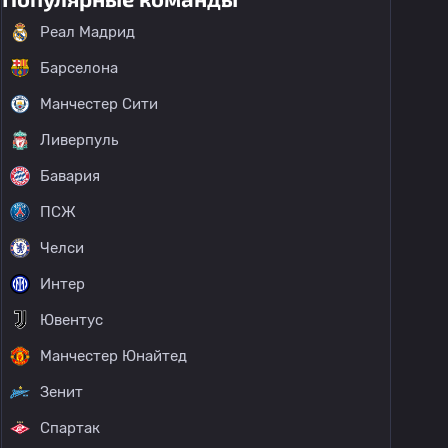
Реал Мадрид
Барселона
Манчестер Сити
Ливерпуль
Бавария
ПСЖ
Челси
Интер
Ювентус
Манчестер Юнайтед
Зенит
Спартак