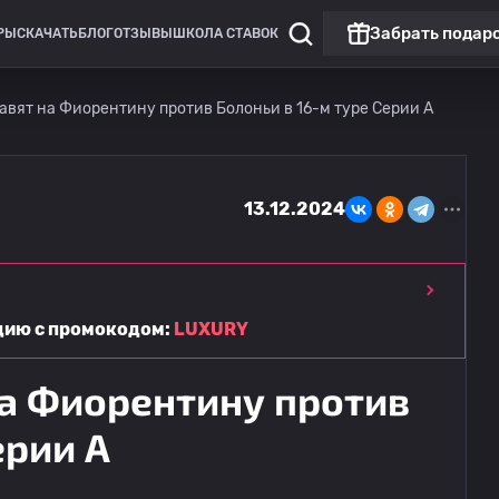
Забрать подар
РЫ
СКАЧАТЬ
БЛОГ
ОТЗЫВЫ
ШКОЛА СТАВОК
авят на Фиорентину против Болоньи в 16-м туре Серии А
13.12.2024
ацию с промокодом:
LUXURY
на Фиорентину против
ерии А