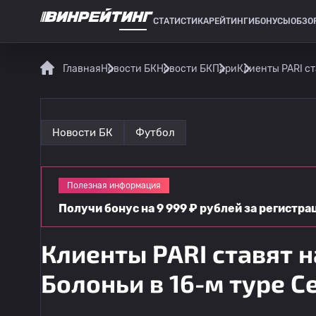
СТАТИСТИКА
РЕЙТИНГИ
БОНУСЫ
ОБЗО
СПОРТИВНАЯ СТАТИСТИКА
Главная
Новости БК
Новости БК
Пари
Клиенты PARI ст
Новости БК
Футбол
Полезная информация
Получи бонус на 9 999 ₽ рублей за регистр
Клиенты PARI ставят 
Болоньи в 16-м туре С